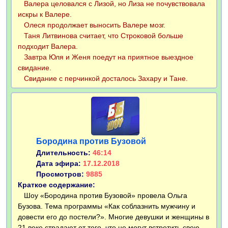
Валера целовался с Лизой, но Лиза не почувствовала
искры к Валере.
Олеся продолжает выносить Валере мозг.
Таня Литвинова считает, что Строковой больше
подходит Валера.
Завтра Юля и Женя поедут на приятное выездное
свидание.
Свидание с перчинкой досталось Захару и Тане.
Бородина против Бузовой
Длительность:
46:14
Дата эфира:
17.12.2018
Просмотров:
9885
Краткое содержание:
Шоу «Бородина против Бузовой» провела Ольга
Бузова. Тема программы «Как соблазнить мужчину и
довести его до постели?». Многие девушки и женщины в
21 веке страдают от того, что не могут встретить свою