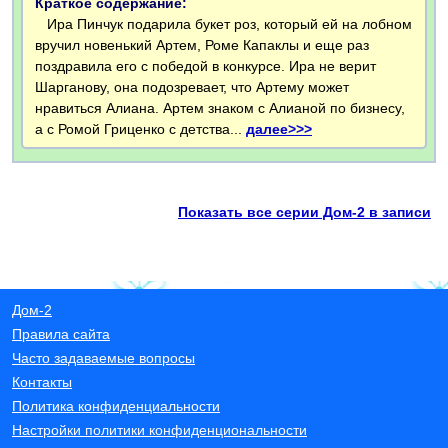
Краткое содержание:
Ира Пинчук подарила букет роз, который ей на лобном
вручил новенький Артем, Роме Капаклы и еще раз
поздравила его с победой в конкурсе. Ира не верит
Шарганову, она подозревает, что Артему может
нравиться Алиана. Артем знаком с Алианой по бизнесу,
а с Ромой Гриценко с детства...
далее>>>
Показать все серии Дом-2 в записи
Дом-2
Правила сайта
Часто задаваемые вопросы
Контакты
Политика конфиденциальности
Настройки политики конфиденциональности