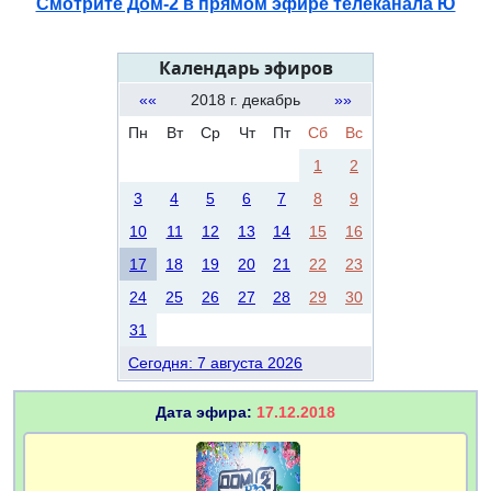
Смотрите Дом-2 в прямом эфире телеканала Ю
Календарь эфиров
««
2018 г. декабрь
»»
Пн
Вт
Ср
Чт
Пт
Сб
Вс
1
2
3
4
5
6
7
8
9
10
11
12
13
14
15
16
17
18
19
20
21
22
23
24
25
26
27
28
29
30
31
Сегодня: 7 августа 2026
Дата эфира:
17.12.2018