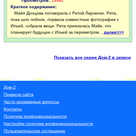
Просмотров:
19962
Краткое содержание:
Майя Донцова поговорила с Ритой Ларченко. Рита,
пока шло лобное, порвала совместные фотографии с
Ильей, собрала вещи. Рита призналась Майе, что
планирует будущее с Ильей за периметром...
далее>>>
Показать все серии Дом-2 в записи
Дом-2
Правила сайта
Часто задаваемые вопросы
Контакты
Политика конфиденциальности
Настройки политики конфиденциональности
Пользовательское соглашение