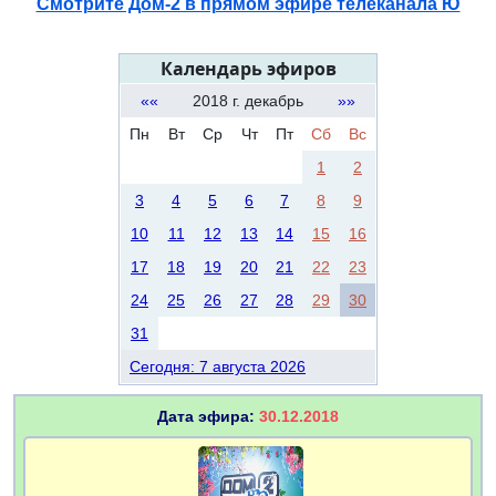
Смотрите Дом-2 в прямом эфире телеканала Ю
Календарь эфиров
««
2018 г. декабрь
»»
Пн
Вт
Ср
Чт
Пт
Сб
Вс
1
2
3
4
5
6
7
8
9
10
11
12
13
14
15
16
17
18
19
20
21
22
23
24
25
26
27
28
29
30
31
Сегодня: 7 августа 2026
Дата эфира:
30.12.2018