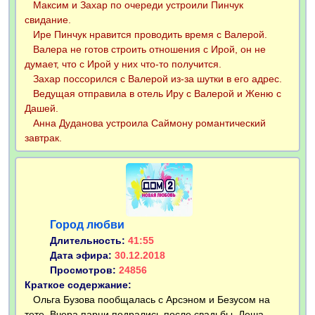
Максим и Захар по очереди устроили Пинчук
свидание.
Ире Пинчук нравится проводить время с Валерой.
Валера не готов строить отношения с Ирой, он не
думает, что с Ирой у них что-то получится.
Захар поссорился с Валерой из-за шутки в его адрес.
Ведущая отправила в отель Иру с Валерой и Женю с
Дашей.
Анна Дуданова устроила Саймону романтический
завтрак.
Город любви
Длительность:
41:55
Дата эфира:
30.12.2018
Просмотров:
24856
Краткое содержание:
Ольга Бузова пообщалась с Арсэном и Безусом на
тете. Вчера парни подрались после свадьбы. Леша