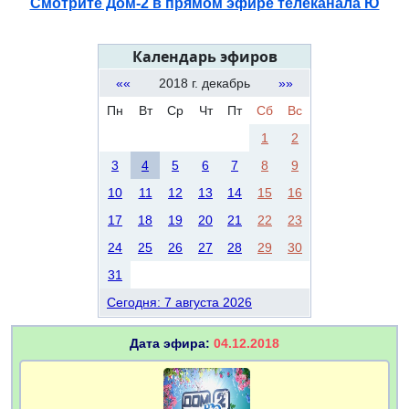
Смотрите Дом-2 в прямом эфире телеканала Ю
Календарь эфиров
««
2018 г. декабрь
»»
Пн
Вт
Ср
Чт
Пт
Сб
Вс
1
2
3
4
5
6
7
8
9
10
11
12
13
14
15
16
17
18
19
20
21
22
23
24
25
26
27
28
29
30
31
Сегодня: 7 августа 2026
Дата эфира:
04.12.2018