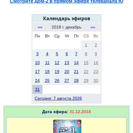
Смотрите Дом-2 в прямом эфире телеканала Ю
Календарь эфиров
««
2018 г. декабрь
»»
Пн
Вт
Ср
Чт
Пт
Сб
Вс
1
2
3
4
5
6
7
8
9
10
11
12
13
14
15
16
17
18
19
20
21
22
23
24
25
26
27
28
29
30
31
Сегодня: 7 августа 2026
Дата эфира:
31.12.2018