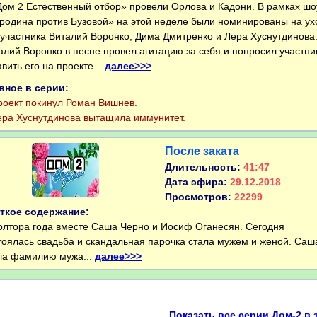
м 2 Естественный отбор» провели Орлова и Кадони. В рамках шо
родина против Бузовой» на этой неделе были номинированы на ух
 участника Виталий Воронко, Дима Дмитренко и Лера Хуснутдинова
алий Воронко в песне провел агитацию за себя и попросил участни
авить его на проекте...
далее>>>
вное в серии:
ект покинул Роман Вишнев.
а Хуснутдинова вытащила иммунитет.
После заката
Длительность:
41:47
Дата эфира:
29.12.2018
Просмотров:
22299
ткое содержание:
тора года вместе Саша Черно и Иосиф Оганесян. Сегодня
тоялась свадьба и скандальная парочка стала мужем и женой. Саш
ла фамилию мужа...
далее>>>
Показать все серии Дом-2 в 