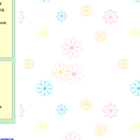
у
од
.
ков
а
записи