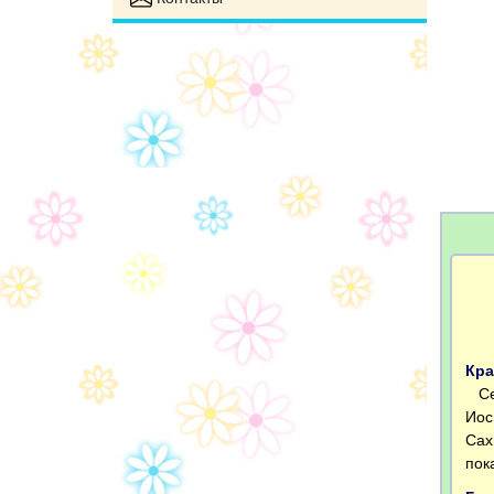
Кра
Сег
Иос
Сах
пок