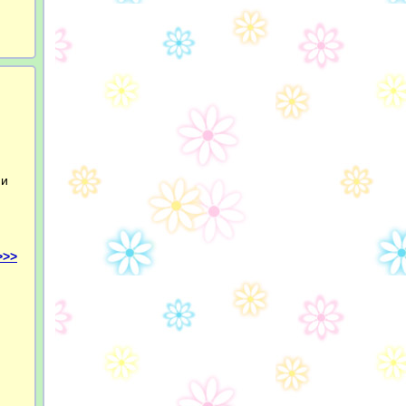
ни
>>>