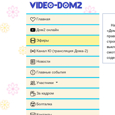
Главная
На э
Дом2 онлайн
«Дом
прав
Эфиры
стр
выкл
Канал Ю (трансляция Дома-2)
смот
соде
Новости
Главные события
Участники
За кадром
Болталка
Контакты