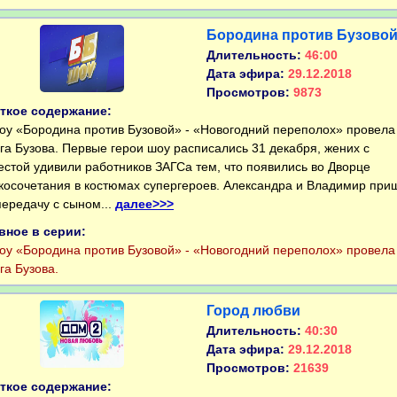
Бородина против Бузово
Длительность:
46:00
Дата эфира:
29.12.2018
Просмотров:
9873
ткое содержание:
 «Бородина против Бузовой» - «Новогодний переполох» провела
га Бузова. Первые герои шоу расписались 31 декабря, жених с
естой удивили работников ЗАГСа тем, что появились во Дворце
косочетания в костюмах супергероев. Александра и Владимир при
передачу с сыном...
далее>>>
вное в серии:
 «Бородина против Бузовой» - «Новогодний переполох» провела
га Бузова.
Город любви
Длительность:
40:30
Дата эфира:
29.12.2018
Просмотров:
21639
ткое содержание: