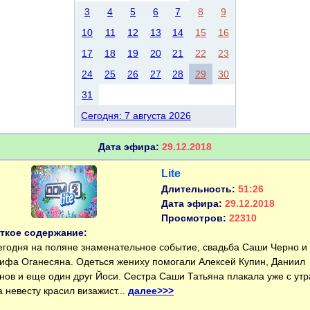
3
4
5
6
7
8
9
10
11
12
13
14
15
16
17
18
19
20
21
22
23
24
25
26
27
28
29
30
31
Сегодня: 7 августа 2026
Дата эфира:
29.12.2018
Lite
Длительность:
51:26
Дата эфира:
29.12.2018
Просмотров:
22310
ткое содержание:
одня на поляне знаменательное событие, свадьба Саши Черно и
ифа Оганесяна. Одеться жениху помогали Алексей Купин, Даниил
нов и еще один друг Йоси. Сестра Саши Татьяна плакала уже с утр
а невесту красил визажист...
далее>>>