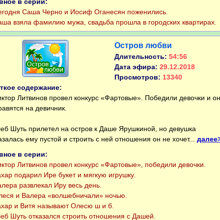
вное в серии:
одня Саша Черно и Иосиф Оганесян поженились.
а взяла фамилию мужа, свадьба прошла в городских квартирах.
Остров любви
Длительность:
54:56
Дата эфира:
29.12.2018
Просмотров:
13340
ткое содержание:
тор Литвинов провел конкурс «Фартовые». Победили девочки и о
равятся на девичник.
б Шуть прилетел на остров к Даше Ярушкиной, но девушка
азалась ему пустой и строить с ней отношения он не хочет...
далее
вное в серии:
тор Литвинов провел конкурс «Фартовые», победили девочки.
ар подарил Ире букет и мягкую игрушку.
ера развлекал Иру весь день.
ся и Валера «волшебничали» ночью.
ар и Витя называют Олесю ш и б.
б Шуть отказался строить отношения с Дашей.