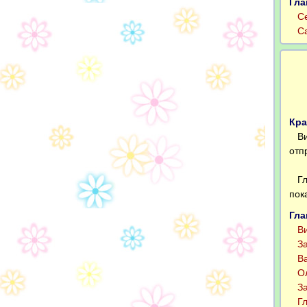
Гла
Сег
Саш
Кра
Вик
отп
Гле
пок
Гла
Вик
Зах
Вал
Оле
Зах
Гле