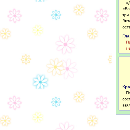
«До
«Бо
три
Вит
ост
Гла
Про
Лер
Кра
Пол
сос
взя