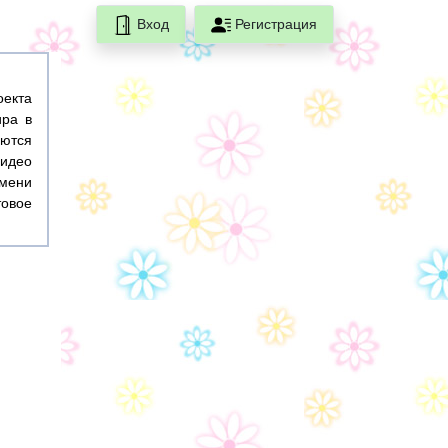
Вход
Регистрация
оекта
ира в
ются
идео
емени
товое