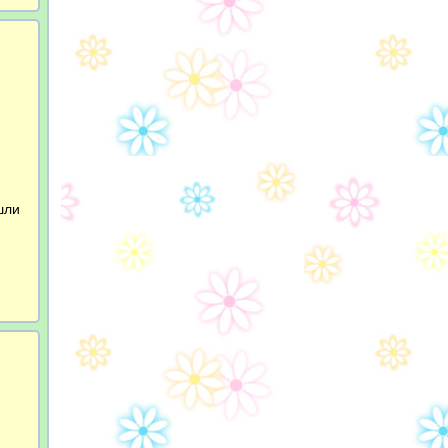
й
шли