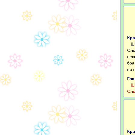
Кра
Шоу
Оль
нев
бра
на 
Гла
Шоу
Оль
Кра