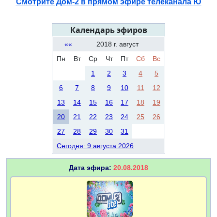
Смотрите Дом-2 в прямом эфире телеканала Ю
Календарь эфиров
««
2018 г. август
Пн
Вт
Ср
Чт
Пт
Сб
Вс
1
2
3
4
5
6
7
8
9
10
11
12
13
14
15
16
17
18
19
20
21
22
23
24
25
26
27
28
29
30
31
Сегодня: 9 августа 2026
Дата эфира:
20.08.2018