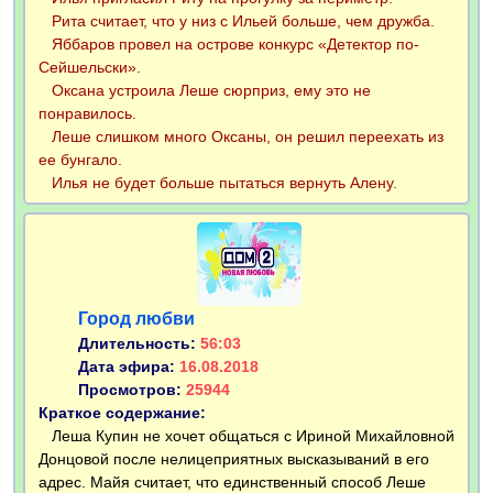
Рита считает, что у низ с Ильей больше, чем дружба.
Яббаров провел на острове конкурс «Детектор по-
Сейшельски».
Оксана устроила Леше сюрприз, ему это не
понравилось.
Леше слишком много Оксаны, он решил переехать из
ее бунгало.
Илья не будет больше пытаться вернуть Алену.
Город любви
Длительность:
56:03
Дата эфира:
16.08.2018
Просмотров:
25944
Краткое содержание:
Леша Купин не хочет общаться с Ириной Михайловной
Донцовой после нелицеприятных высказываний в его
адрес. Майя считает, что единственный способ Леше