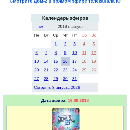
Смотрите Дом-2 в прямом эфире телеканала Ю
Календарь эфиров
««
2018 г. август
Пн
Вт
Ср
Чт
Пт
Сб
Вс
1
2
3
4
5
6
7
8
9
10
11
12
13
14
15
16
17
18
19
20
21
22
23
24
25
26
27
28
29
30
31
Сегодня: 9 августа 2026
Дата эфира:
16.08.2018