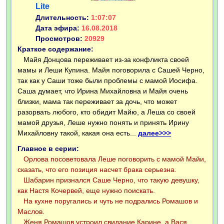
Lite
Длительность:
1:07:07
Дата эфира:
16.08.2018
Просмотров:
20929
Краткое содержание:
Майя Донцова переживает из-за конфликта своей
мамы и Леши Купина. Майя поговорила с Сашей Черно,
так как у Саши тоже были проблемы с мамой Иосифа.
Саша думает, что Ирина Михайловна и Майя очень
близки, мама так переживает за дочь, что может
разорвать любого, кто обидит Майю, а Леша со своей
мамой друзья, Леше нужно понять и принять Ирину
Михайловну такой, какая она есть...
далее>>>
Главное в серии:
Орлова посоветовала Леше поговорить с мамой Майи,
сказать, что его позиция насчет брака серьезна.
Шабарин признался Саше Черно, что такую девушку,
как Настя Кочервей, еще нужно поискать.
На кухне поругались и чуть не подрались Ромашов и
Маслов.
Женя Ромашов устроил свидание Карине, а Вася