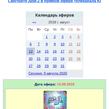
Смотрите Дом-2 в прямом эфире телеканала Ю
Календарь эфиров
««
2018 г. август
Пн
Вт
Ср
Чт
Пт
Сб
Вс
1
2
3
4
5
6
7
8
9
10
11
12
13
14
15
16
17
18
19
20
21
22
23
24
25
26
27
28
29
30
31
Сегодня: 9 августа 2026
Дата эфира:
13.08.2018