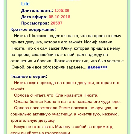
Lite
Длительность:
1:05:36
Дата эфира:
05.10.2018
Просмотров:
20597
Краткое содержание:
Никита Шалюков надеется на то, что на проект к нему
придет девушка, которая его зажжёт. Иосиф заявил
Никите, что он сам зажег Юнну, которая пришла к нему
на проект, «волшебничал» с ней, дал надежду на
отношения и бросил. Шалюков ответил, что был честен с
Юнной, они все обговорили заранее...
далее>>>
Главное в серии:
Никита ждет прихода на проект девушки, которая его
зажжёт.
Орлова считает, что Юле нравится Никита.
Оксана боится Костю и на тете назвала его чудо-юдо.
Орлова посоветовала Ряске показать не орущую, не
социально активную участницу, а кокетливую, нежную,
трогательную девушку.
Безус не готов звать Милену с собой за периметр,
если он уйдет на голосовании.