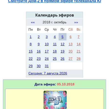
Смотрите Дом-2 в прямом эфире телеканала Ю
Календарь эфиров
««
2018 г. октябрь
»»
Пн
Вт
Ср
Чт
Пт
Сб
Вс
1
2
3
4
5
6
7
8
9
10
11
12
13
14
15
16
17
18
19
20
21
22
23
24
25
26
27
28
29
30
31
Сегодня: 7 августа 2026
Дата эфира:
05.10.2018