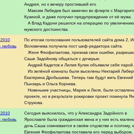
Андрея, но к вечеру простившей его.
Максим Лебедев был замечен во флирте с Маргарит
Кузиной, и даже получил предупреждение от её мужа.
А Влад Кадони решился на операцию по увеличению
мужского достоинства.
.2010
По итогам голосования пользователей сайта дома 2, 
я любовь
Воловичева получила пост шеф-редактора сайта.
Женя Феофилактова, признав свои ошибки, разреши
Саше Задойнову общаться с дочерью.
Андрей Кадетов и Лилия Кулик объявили себя парой.
Из зелёной комнаты были выселены Нектарий Либер
Екатерина Дробышева. Теперь там будут жить Евгений
Пынзарь и Ольга Корнева.
Новенькие участницы, Мария и Лиля, были оставлен
проекте, но в результате рокировки проект покинула Я
Струкова.
.2010
Сегодня выяснилось, что у Александра Задойного в
я любовь
Ярославле была гражданская жена и у них есть мален
дочь.Саша сомневается в своём отцовстве и поэтому, к
Евгения Феофилактова поставила его перед выбором,