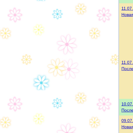
11.07
Нова
11.07
После
10.07
После
09.07
Нова