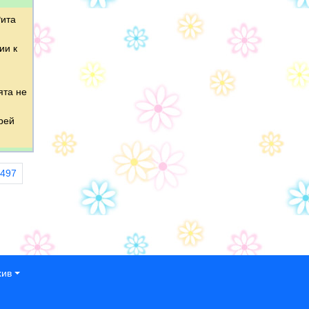
Рита
ии к
ята не
рей
497
хив