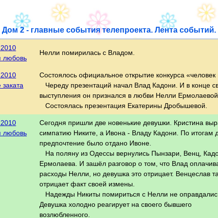
Дом 2 - главные события телепроекта. Лента событий.
.2010
Нелли помирилась с Владом.
я любовь
.2010
Состоялось официальное открытие конкурса «человек 
 заката
Череду презентаций начал Влад Кадони. И в конце с
выступления он признался в любви Нелли Ермолаевой
Состоялась презентация Екатерины Дробышевой.
.2010
Сегодня пришли две новенькие девушки. Кристина вы
я любовь
симпатию Никите, а Ивона - Владу Кадони. По итогам 
предпочтение было отдано Ивоне.
На поляну из Одессы вернулись Пынзари, Венц, Кад
Ермолаева. И зашёл разговор о том, что Влад оплачив
расходы Нелли, но девушка это отрицает. Венцеслав т
отрицает факт своей измены.
Надежды Никиты помириться с Нелли не оправдалис
Девушка холодно реагирует на своего бывшего
возлюбленного.