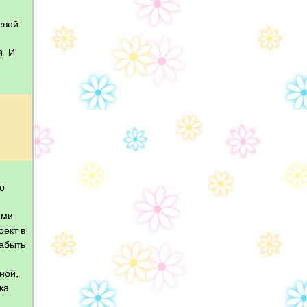
евой.
й. И
то
ами
оект в
забыть
ной,
ка