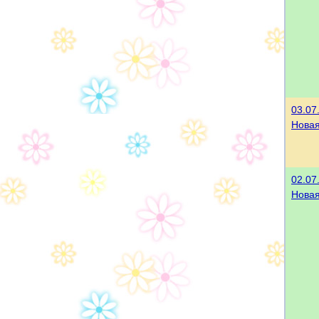
03.07
Нова
02.07
Нова