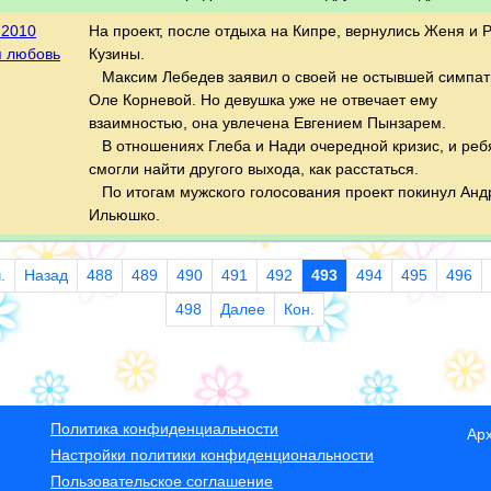
.2010
На проект, после отдыха на Кипре, вернулись Женя и 
я любовь
Кузины.
Максим Лебедев заявил о своей не остывшей симпат
Оле Корневой. Но девушка уже не отвечает ему
взаимностью, она увлечена Евгением Пынзарем.
В отношениях Глеба и Нади очередной кризис, и реб
смогли найти другого выхода, как расстаться.
По итогам мужского голосования проект покинул Анд
Ильюшко.
.
Назад
488
489
490
491
492
493
494
495
496
498
Далее
Кон.
Политика конфиденциальности
Ар
Настройки политики конфиденциональности
Пользовательское соглашение