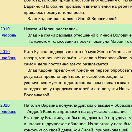
Войтова, которая пришла построить отношения с Ната
Варвиной.Но оба не произвели впечатления на ребят 
пришлось покинуть телепроект.
Влад Кадони расстался с Инной Воловичевой.
.2010
Никита и Нелли расстались.
я любовь
Влад на грани разрыва отношений с Инной Воловиче
На женском голосовании проект покинула Мария Ток
.2010
Рита Кузина подозревает, что её муж Женя обманывает
я любовь
говоря, что решает серьёзные дела в Новороссийске, а
самом деле постоянно где-то развлекается.
Влад Кадони предложил Кристине первой опробоват
результат предстоящей пластической операции по
увеличению мужского достоинства, чем вызвал шквал
негодования у городских жителей и его девушки Инны
Воловичевой.
.2010
Наталья Варвина получила диплом о высшем образов
я любовь
Андрей Кадетов пригласил на дружеское свидание
Екатерину Балакину, чтобы поддержать её в трудную м
и наладить дружеское общение. Из-за этого у него был
конфликт со своей девушкой Лилей, приревновавшей