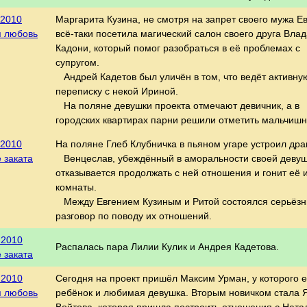
.2010
Маргарита Кузина, не смотря на запрет своего мужа Ев
я любовь
всё-таки посетила магический салон своего друга Влад
Кадони, который помог разобраться в её проблемах с
супругом.
Андрей Кадетов был уличён в том, что ведёт активн
переписку с некой Ириной.
На поляне девушки проекта отмечают девичник, а в
городских квартирах парни решили отметить мальчишн
.2010
На поляне Глеб Клубничка в пьяном угаре устроил драк
 заката
Венцеслав, убеждённый в аморальности своей деву
отказывается продолжать с ней отношения и гонит её 
комнаты.
Между Евгением Кузиным и Ритой состоялся серьёз
разговор по поводу их отношений.
.2010
Распалась пара Лилии Кулик и Андрея Кадетова.
 заката
.2010
Сегодня на проект пришёл Максим Урман, у которого е
я любовь
ребёнок и любимая девушка. Вторым новичком стала 