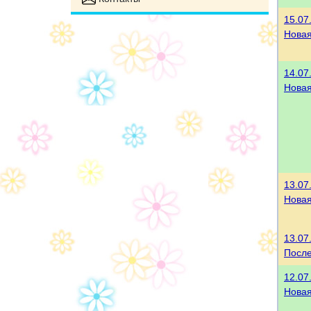
15.07
Нова
14.07
Нова
13.07
Нова
13.07
После
12.07
Нова