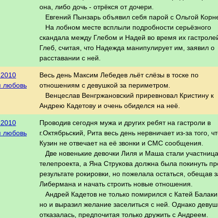
она, либо дочь - отрёкся от дочери.
Евгений Пынзарь объявил себя парой с Ольгой Корн
На лобном месте всплыли подробности серьёзного
скандала между Глебом и Надей во время их гастроле
Глеб, считая, что Надежда манипулирует им, заявил о
расставании с ней.
.2010
Весь день Максим Лебедев льёт слёзы в тоске по
я любовь
отношениям с девушкой за периметром.
Венцеслав Венгржановский приревновал Кристину к
Андрею Кадетову и очень обиделся на неё.
.2010
Проводив сегодня мужа и других ребят на гастроли в
я любовь
г.Октябрьский, Рита весь день нервничает из-за того, ч
Кузин не отвечает на её звонки и СМС сообщения.
Две новенькие девочки Лиля и Маша стали участниц
телепроекта, а Яна Струкова должна была покинуть пр
результате рокировки, но пожелала остаться, обещав 
Либермана и начать строить новые отношения.
Андрей Кадетов не только помирился с Катей Балаки
но и выразил желание заселиться с ней. Однако девуш
отказалась, предпочитая только дружить с Андреем.