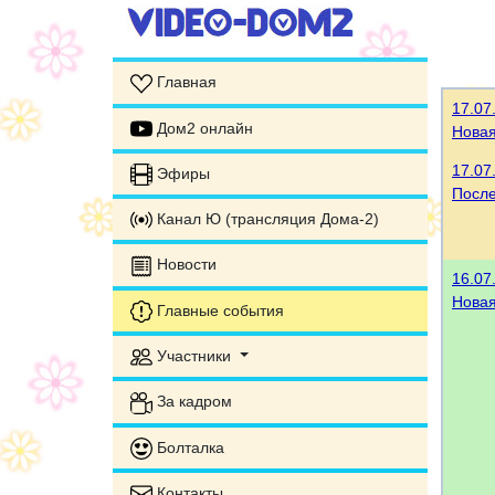
Главная
17.07
Дом2 онлайн
Нова
17.07
Эфиры
После
Канал Ю (трансляция Дома-2)
Новости
16.07
Нова
Главные события
Участники
За кадром
Болталка
Контакты