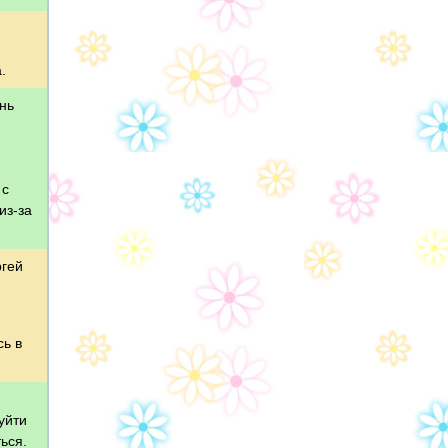
.
нь
 с
из-за
ргей
ь в
уйти
ься.