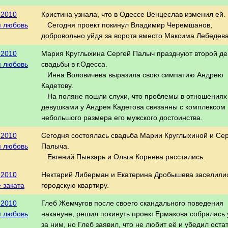
.2010
Кристина узнала, что в Одессе Венцеслав изменил ей.
я любовь
Сегодня проект покинул Владимир Черемшанов,
добровольно уйдя за ворота вместо Максима Лебедева
.2010
Мария Круглыхина Сергей Палыч празднуют второй де
я любовь
свадьбы в г.Одесса.
Инна Воловичева выразила свою симпатию Андрею
Кадетову.
На поляне пошли слухи, что проблемы в отношениях
девушками у Андрея Кадетова связанны с комплексом 
небольшого размера его мужского достоинства.
.2010
Сегодня состоялась свадьба Марии Круглыхиной и Се
я любовь
Палыча.
Евгений Пынзарь и Ольга Корнева расстались.
.2010
Нектарий Либерман и Екатерина Дробышева заселилис
 заката
городскую квартиру.
.2010
Глеб Жемчугов после своего скандального поведения
я любовь
накануне, решил покинуть проект.Ермакова собралась 
за ним, но Глеб заявил, что не любит её и убедил остат