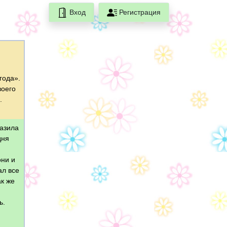
Вход
Регистрация
года».
воего
.
разила
дня
они и
ал все
ак же
ь.