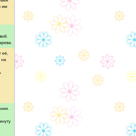
льей
и им
вой.
арева.
 её,
 на
ь
ании.
инуту