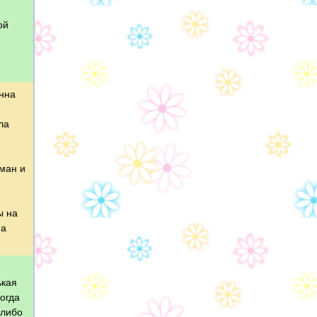
ой
Инна
ла
ман и
ы на
на
ькая
огда
 либо