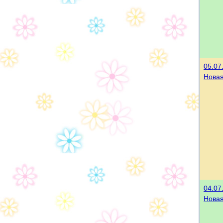
05.07
Нова
04.07
Нова