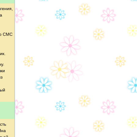
гения,
а
ую СМС
ик.
у.
шки
из
ный
сть
Яна