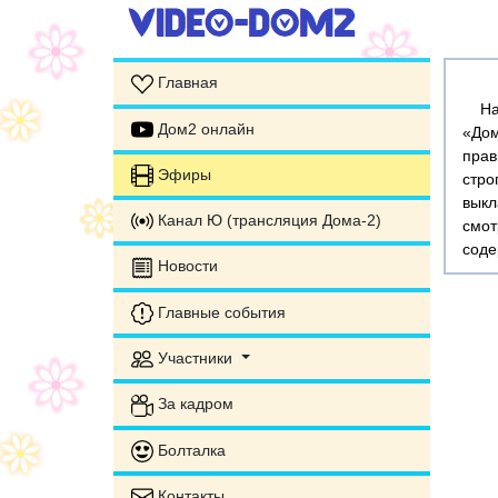
Главная
На э
Дом2 онлайн
«Дом
прав
Эфиры
стр
выкл
Канал Ю (трансляция Дома-2)
смот
соде
Новости
Главные события
Участники
За кадром
Болталка
Контакты