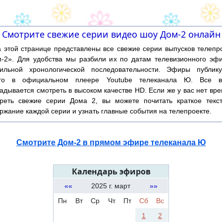
Смотрите свежие серии видео шоу Дом-2 онлайн
той странице представлены все свежие серии выпусков телепр
-2». Для удобства мы разбили их по датам телевизионного эф
ильной хронологической последовательности. Эфиры публику
ого в официальном плеере Youtube телеканала Ю. Все в
адывается смотреть в высоком качестве HD. Если же у вас нет вр
реть свежие серии Дома 2, вы можете почитать краткое текс
ржание каждой серии и узнать главные события на телепроекте.
Смотрите Дом-2 в прямом эфире телеканала Ю
Календарь эфиров
««
2025 г. март
»»
Пн
Вт
Ср
Чт
Пт
Сб
Вс
1
2