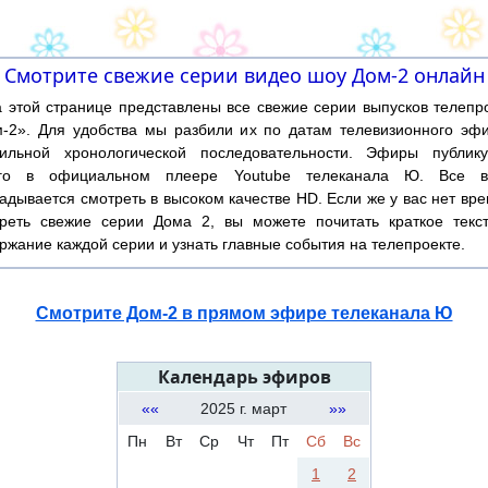
Смотрите свежие серии видео шоу Дом-2 онлайн
той странице представлены все свежие серии выпусков телепр
-2». Для удобства мы разбили их по датам телевизионного эф
ильной хронологической последовательности. Эфиры публику
ого в официальном плеере Youtube телеканала Ю. Все в
адывается смотреть в высоком качестве HD. Если же у вас нет вр
реть свежие серии Дома 2, вы можете почитать краткое текс
ржание каждой серии и узнать главные события на телепроекте.
Смотрите Дом-2 в прямом эфире телеканала Ю
Календарь эфиров
««
2025 г. март
»»
Пн
Вт
Ср
Чт
Пт
Сб
Вс
1
2