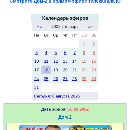
Смотрите Дом-2 в прямом эфире телеканала Ю
Календарь эфиров
««
2022 г. январь
»»
Пн
Вт
Ср
Чт
Пт
Сб
Вс
1
2
3
4
5
6
7
8
9
10
11
12
13
14
15
16
17
18
19
20
21
22
23
24
25
26
27
28
29
30
31
Сегодня: 6 августа 2026
Дата эфира:
18.01.2022
Дом 2