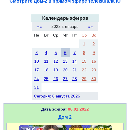
Смотрите Дом-2 в прямом эфире телеканала Ю
Календарь эфиров
««
2022 г. январь
»»
Пн
Вт
Ср
Чт
Пт
Сб
Вс
1
2
3
4
5
6
7
8
9
10
11
12
13
14
15
16
17
18
19
20
21
22
23
24
25
26
27
28
29
30
31
Сегодня: 8 августа 2026
Дата эфира:
06.01.2022
Дом 2