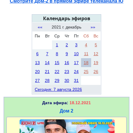
Смотрите Дом-2 в прямом эфире телеканала Ю
Календарь эфиров
««
2021 г. декабрь
»»
Пн
Вт
Ср
Чт
Пт
Сб
Вс
1
2
3
4
5
6
7
8
9
10
11
12
13
14
15
16
17
18
19
20
21
22
23
24
25
26
27
28
29
30
31
Сегодня: 7 августа 2026
Дата эфира:
18.12.2021
Дом 2