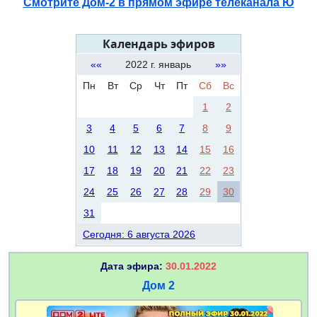
Смотрите Дом-2 в прямом эфире телеканала Ю
Календарь эфиров
««
2022 г. январь
»»
Пн
Вт
Ср
Чт
Пт
Сб
Вс
1
2
3
4
5
6
7
8
9
10
11
12
13
14
15
16
17
18
19
20
21
22
23
24
25
26
27
28
29
30
31
Сегодня: 6 августа 2026
Дата эфира:
30.01.2022
Дом 2