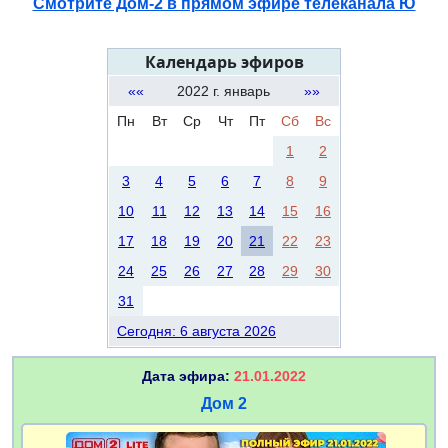
Смотрите Дом-2 в прямом эфире телеканала Ю
Календарь эфиров
««
2022 г. январь
»»
Пн
Вт
Ср
Чт
Пт
Сб
Вс
1
2
3
4
5
6
7
8
9
10
11
12
13
14
15
16
17
18
19
20
21
22
23
24
25
26
27
28
29
30
31
Сегодня: 6 августа 2026
Дата эфира:
21.01.2022
Дом 2