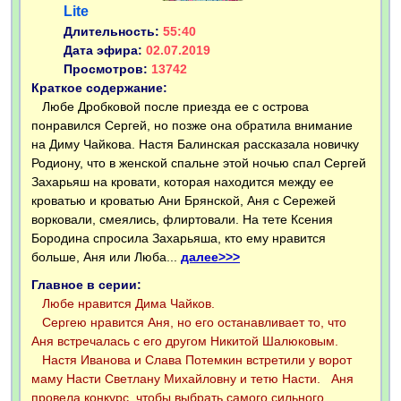
Lite
Длительность:
55:40
Дата эфира:
02.07.2019
Просмотров:
13742
Краткое содержание:
Любе Дробковой после приезда ее с острова
понравился Сергей, но позже она обратила внимание
на Диму Чайкова. Настя Балинская рассказала новичку
Родиону, что в женской спальне этой ночью спал Сергей
Захарьяш на кровати, которая находится между ее
кроватью и кроватью Ани Брянской, Аня с Сережей
ворковали, смеялись, флиртовали. На тете Ксения
Бородина спросила Захарьяша, кто ему нравится
больше, Аня или Люба...
далее>>>
Главное в серии:
Любе нравится Дима Чайков.
Сергею нравится Аня, но его останавливает то, что
Аня встречалась с его другом Никитой Шалюковым.
Настя Иванова и Слава Потемкин встретили у ворот
маму Насти Светлану Михайловну и тетю Насти.
Аня
провела конкурс, чтобы выбрать самого сильного