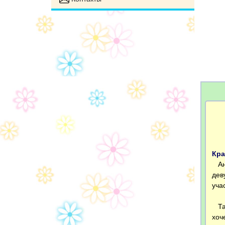
Кра
Ант
дев
уча
Тат
хоч