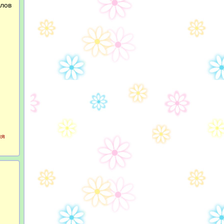
слов
ня