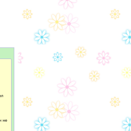
ил
н не