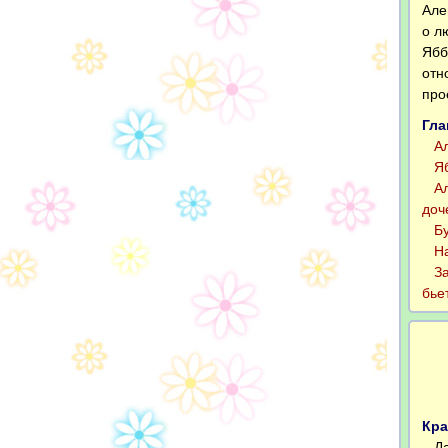
Але
о л
Ябб
отн
про
Гла
Але
Ябб
Але
доч
Буз
На 
Зах
бье
Кра
Дан