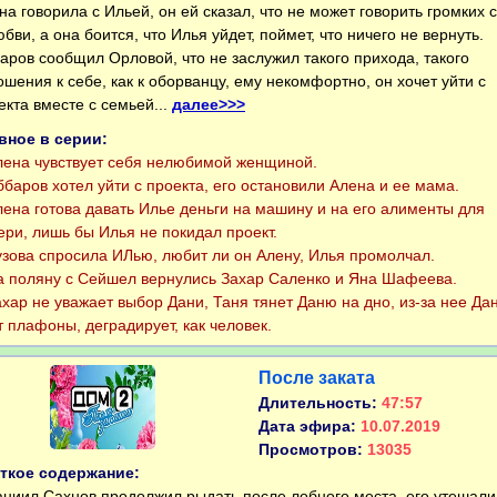
на говорила с Ильей, он ей сказал, что не может говорить громких 
юбви, а она боится, что Илья уйдет, поймет, что ничего не вернуть.
аров сообщил Орловой, что не заслужил такого прихода, такого
ошения к себе, как к оборванцу, ему некомфортно, он хочет уйти с
екта вместе с семьей...
далее>>>
вное в серии:
на чувствует себя нелюбимой женщиной.
аров хотел уйти с проекта, его остановили Алена и ее мама.
на готова давать Илье деньги на машину и на его алименты для
ери, лишь бы Илья не покидал проект.
ова спросила ИЛью, любит ли он Алену, Илья промолчал.
поляну с Сейшел вернулись Захар Саленко и Яна Шафеева.
ар не уважает выбор Дани, Таня тянет Даню на дно, из-за нее Да
т плафоны, деградирует, как человек.
После заката
Длительность:
47:57
Дата эфира:
10.07.2019
Просмотров:
13035
ткое содержание:
иил Сахнов продолжил рыдать после лобного места, его утешали