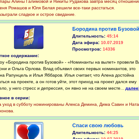
ары Алины Галимовой и Никиты Рудакова завтра месяц отношени
я Ромашов и Юля Белая решили все-таки расстаться.
ыграли сладкое и острое свидание.
Бородина против Бузово
Длительность:
45:14
Дата эфира:
10.07.2019
Просмотров:
14336
ткое содержание:
 «Бородина против Бузовой» - «Номинанты на вылет» провели В
они и Ольга Орлова. Влад объявил своих первых номинантов, это
на Рапунцель и Илья Яббаров. Илья считает, что Алена достойна
аться на проекте, а он готов уйти, этот приход на проект дался ему
ело, у него стресс и депрессия, он явно не на своем месте...
далее
вное в серии:
уход в субботу номинированы Алекса Демина, Дима Савин и Нат
онова.
Спаси свою любовь
Длительность:
44:25