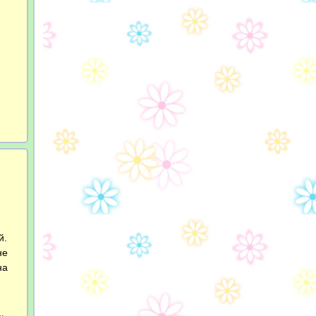
й.
не
на