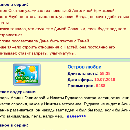
вное в серии:
он Светлов ухаживает за новенькой Ангелиной Ермаковой.
тя Якуб не готова выполнять условия Влада, не хочет добиваться
наты.
кса заявила, что стухнет с Димой Савиным, если будет под него
страиваться.
ова посоветовала Дане быть жестче с Таней.
е тяжело строить отношения с Настей, она постоянно его
питывает, ставит запреты, ультиматумы.
Остров любви
Длительность:
58:38
Дата эфира:
10.07.2019
Просмотров:
9488
ткое содержание:
ары Алины Галимовой и Никиты Рудакова завтра месяц отношени
касов спросил, какое у Никиты настроение. Рудаков не видит в Али
ание развиваться, он накидывает идеи и был бы горд, если бы Али
-то занималась, пела, например...
далее>>>
вное в серии: