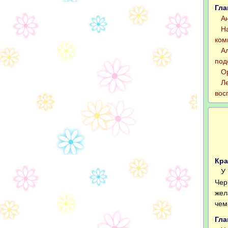
Гла
Ант
Нас
ком
Але
под
Орл
Леш
вос
Кра
У п
Чер
жел
чем
Гла