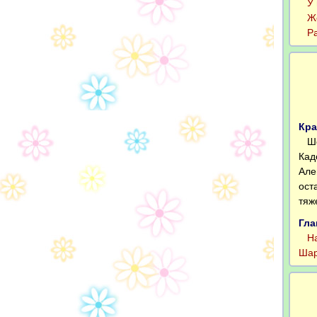
У п
Жен
Раз
Кра
Шоу
Кад
Але
ост
тяж
Гла
На 
Шар