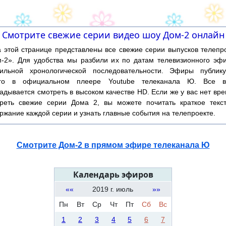
Смотрите свежие серии видео шоу Дом-2 онлайн
той странице представлены все свежие серии выпусков телепр
-2». Для удобства мы разбили их по датам телевизионного эф
ильной хронологической последовательности. Эфиры публику
ого в официальном плеере Youtube телеканала Ю. Все в
адывается смотреть в высоком качестве HD. Если же у вас нет вр
реть свежие серии Дома 2, вы можете почитать краткое текс
ржание каждой серии и узнать главные события на телепроекте.
Смотрите Дом-2 в прямом эфире телеканала Ю
Календарь эфиров
««
2019 г. июль
»»
Пн
Вт
Ср
Чт
Пт
Сб
Вс
1
2
3
4
5
6
7