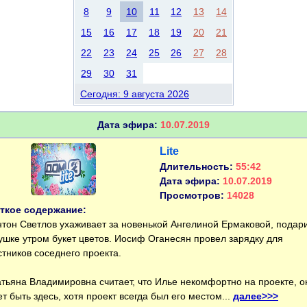
8
9
10
11
12
13
14
15
16
17
18
19
20
21
22
23
24
25
26
27
28
29
30
31
Сегодня: 9 августа 2026
Дата эфира:
10.07.2019
Lite
Длительность:
55:42
Дата эфира:
10.07.2019
Просмотров:
14028
ткое содержание:
он Светлов ухаживает за новенькой Ангелиной Ермаковой, подар
ушке утром букет цветов. Иосиф Оганесян провел зарядку для
стников соседнего проекта.
ьяна Владимировна считает, что Илье некомфортно на проекте, о
ет быть здесь, хотя проект всегда был его местом...
далее>>>