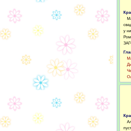
Кра
Мар
сва
у н
Ром
ЗАГ
Гла
Мар
Дим
Чер
Оля
Кра
Але
пус