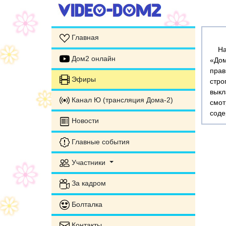
Главная
На э
Дом2 онлайн
«Дом
прав
Эфиры
стр
выкл
Канал Ю (трансляция Дома-2)
смот
соде
Новости
Главные события
Участники
За кадром
Болталка
Контакты