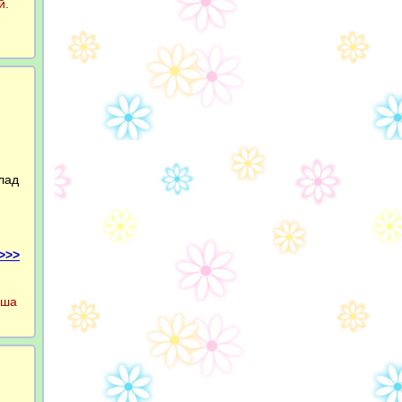
й.
й
лад
>>>
аша