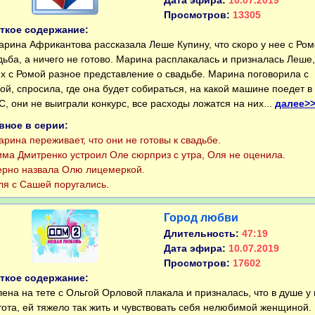
Дата эфира:
10.07.2019
Просмотров:
13305
ткое содержание:
ина Африкантова рассказала Леше Купину, что скоро у нее с Ро
дьба, а ничего не готово. Марина расплакалась и призналась Леше,
их с Ромой разное представление о свадьбе. Марина поговорила с
ой, спросила, где она будет собираться, на какой машине поедет в
С, они не выиграли конкурс, все расходы ложатся на них...
далее>
вное в серии:
ина переживает, что они не готовы к свадьбе.
а Дмитренко устроил Оле сюрприз с утра, Оля не оценила.
но назвала Олю лицемеркой.
 с Сашей поругались.
Город любви
Длительность:
47:19
Дата эфира:
10.07.2019
Просмотров:
17602
ткое содержание:
на на тете с Ольгой Орловой плакала и призналась, что в душе у
тота, ей тяжело так жить и чувствовать себя нелюбимой женщиной.