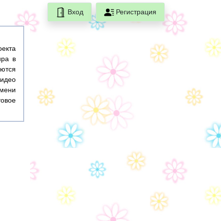
Вход
Регистрация
оекта
ира в
ются
идео
емени
товое