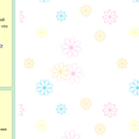
мой
 что
>>
 нее