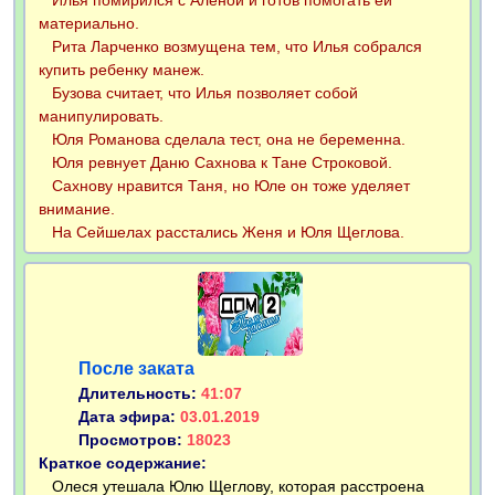
Илья помирился с Аленой и готов помогать ей
материально.
Рита Ларченко возмущена тем, что Илья собрался
купить ребенку манеж.
Бузова считает, что Илья позволяет собой
манипулировать.
Юля Романова сделала тест, она не беременна.
Юля ревнует Даню Сахнова к Тане Строковой.
Сахнову нравится Таня, но Юле он тоже уделяет
внимание.
На Сейшелах расстались Женя и Юля Щеглова.
После заката
Длительность:
41:07
Дата эфира:
03.01.2019
Просмотров:
18023
Краткое содержание:
Олеся утешала Юлю Щеглову, которая расстроена