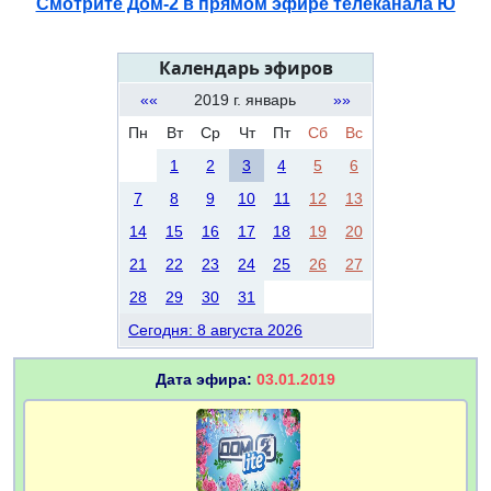
Смотрите Дом-2 в прямом эфире телеканала Ю
Календарь эфиров
««
2019 г. январь
»»
Пн
Вт
Ср
Чт
Пт
Сб
Вс
1
2
3
4
5
6
7
8
9
10
11
12
13
14
15
16
17
18
19
20
21
22
23
24
25
26
27
28
29
30
31
Сегодня: 8 августа 2026
Дата эфира:
03.01.2019