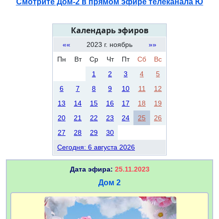
Смотрите Дом-2 в прямом эфире телеканала Ю
Календарь эфиров
««
2023 г. ноябрь
»»
Пн
Вт
Ср
Чт
Пт
Сб
Вс
1
2
3
4
5
6
7
8
9
10
11
12
13
14
15
16
17
18
19
20
21
22
23
24
25
26
27
28
29
30
Сегодня: 6 августа 2026
Дата эфира:
25.11.2023
Дом 2