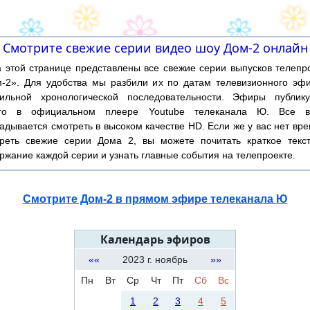
Смотрите свежие серии видео шоу Дом-2 онлайн
той странице представлены все свежие серии выпусков телепр
-2». Для удобства мы разбили их по датам телевизионного эф
ильной хронологической последовательности. Эфиры публику
ого в официальном плеере Youtube телеканала Ю. Все в
адывается смотреть в высоком качестве HD. Если же у вас нет вр
реть свежие серии Дома 2, вы можете почитать краткое текс
ржание каждой серии и узнать главные события на телепроекте.
Смотрите Дом-2 в прямом эфире телеканала Ю
Календарь эфиров
««
2023 г. ноябрь
»»
Пн
Вт
Ср
Чт
Пт
Сб
Вс
1
2
3
4
5