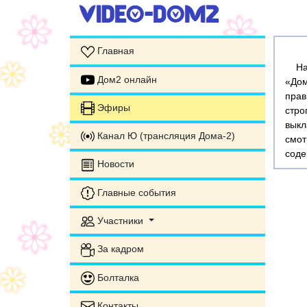
Главная
На э
Дом2 онлайн
«Дом
прав
Эфиры
стр
выкл
Канал Ю (трансляция Дома-2)
смот
соде
Новости
Главные события
Участники
За кадром
Болталка
Контакты