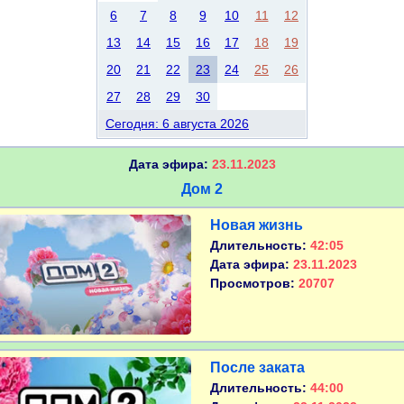
6
7
8
9
10
11
12
13
14
15
16
17
18
19
20
21
22
23
24
25
26
27
28
29
30
Сегодня: 6 августа 2026
Дата эфира:
23.11.2023
Дом 2
Новая жизнь
Длительность:
42:05
Дата эфира:
23.11.2023
Просмотров:
20707
После заката
Длительность:
44:00