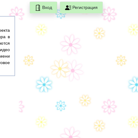
Вход
Регистрация
оекта
ира в
ются
идео
емени
товое