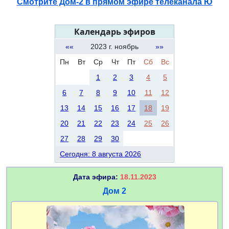
Смотрите Дом-2 в прямом эфире телеканала Ю
Календарь эфиров
««
2023 г. ноябрь
»»
Пн
Вт
Ср
Чт
Пт
Сб
Вс
1
2
3
4
5
6
7
8
9
10
11
12
13
14
15
16
17
18
19
20
21
22
23
24
25
26
27
28
29
30
Сегодня: 8 августа 2026
Дата эфира:
18.11.2023
Дом 2