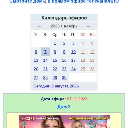
Смотрите Дом-2 в прямом эфире телеканала Ю
Календарь эфиров
««
2023 г. ноябрь
»»
Пн
Вт
Ср
Чт
Пт
Сб
Вс
1
2
3
4
5
6
7
8
9
10
11
12
13
14
15
16
17
18
19
20
21
22
23
24
25
26
27
28
29
30
Сегодня: 8 августа 2026
Дата эфира:
07.11.2023
Дом 2