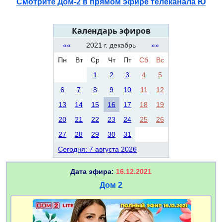
Смотрите Дом-2 в прямом эфире телеканала Ю
Календарь эфиров
««
2021 г. декабрь
»»
Пн
Вт
Ср
Чт
Пт
Сб
Вс
1
2
3
4
5
6
7
8
9
10
11
12
13
14
15
16
17
18
19
20
21
22
23
24
25
26
27
28
29
30
31
Сегодня: 7 августа 2026
Дата эфира:
16.12.2021
Дом 2