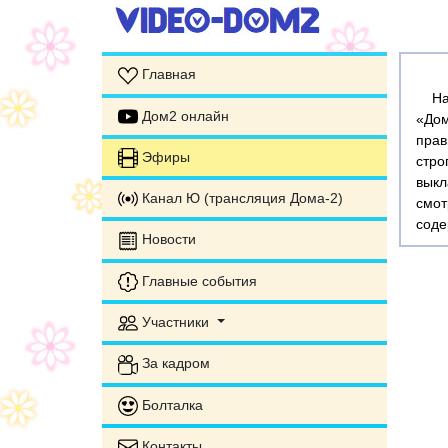
Главная
На э
Дом2 онлайн
«Дом
прав
Эфиры
стр
выкл
Канал Ю (трансляция Дома-2)
смот
соде
Новости
Главные события
Участники
За кадром
Болталка
Контакты