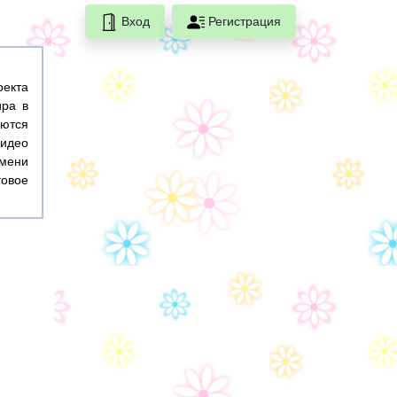
Вход
Регистрация
оекта
ира в
ются
идео
емени
товое