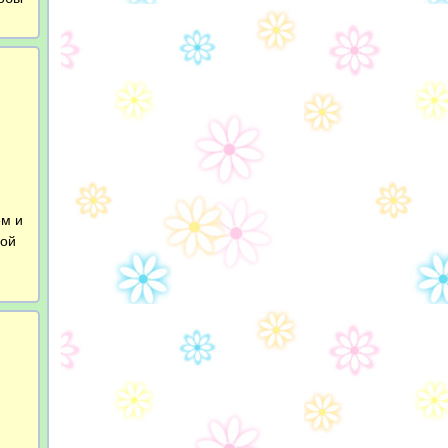
ем и
ной