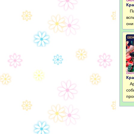
Кра
Пос
всп
они
Кра
Арт
соб
про