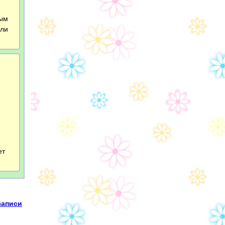
вым
 ли
ет
записи