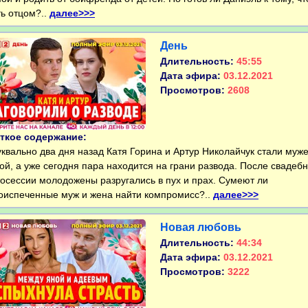
ть отцом?..
далее>>>
День
Длительность:
45:55
Дата эфира:
03.12.2021
Просмотров:
2608
ткое содержание:
вально два дня назад Катя Горина и Артур Николайчук стали муж
ой, а уже сегодня пара находится на грани развода. После свадеб
осессии молодожены разругались в пух и прах. Сумеют ли
оиспеченные муж и жена найти компромисс?..
далее>>>
Новая любовь
Длительность:
44:34
Дата эфира:
03.12.2021
Просмотров:
3222