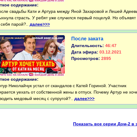
ткое содержание:
ле свадьбы Кати и Артура между Яной Захаровой и Лешей Адее
ыхнула страсть. У ребят уже случился первый поцелуй. Но объявят
 себя парой?..
далее>>>
После заката
Длительность:
46:47
Дата эфира:
03.12.2021
Просмотров:
2895
ткое содержание:
ур Николайчук устал от скандалов с Катей Гориной. Участник
ирается уехать от собственной жены в отпуск. Почему Артур не хоч
водить медовый месяц с супругой?..
далее>>>
Показать все серии Дом-2 в 