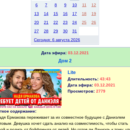
6
7
8
9
10
11
12
13
14
15
16
17
18
19
20
21
22
23
24
25
26
27
28
29
30
31
Сегодня: 6 августа 2026
Дата эфира:
03.12.2021
Дом 2
Lite
Длительность:
43:43
Дата эфира:
03.12.2021
Просмотров:
2779
ткое содержание:
я Ермакова переживает за их совместное будущее с Даниэлем
товым. Девушка хочет сдать анализ на совместимость, чтобы стать
ой и родить от бойфренда от детей. Но готов ли Даниэль к тому, ч