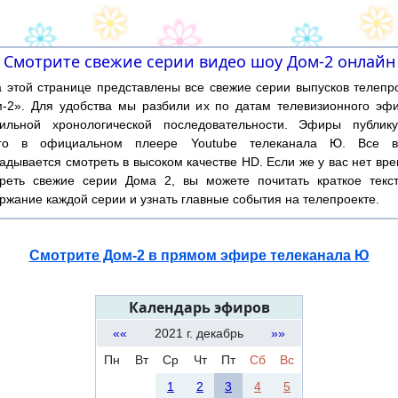
Смотрите свежие серии видео шоу Дом-2 онлайн
той странице представлены все свежие серии выпусков телепр
-2». Для удобства мы разбили их по датам телевизионного эф
ильной хронологической последовательности. Эфиры публику
ого в официальном плеере Youtube телеканала Ю. Все в
адывается смотреть в высоком качестве HD. Если же у вас нет вр
реть свежие серии Дома 2, вы можете почитать краткое текс
ржание каждой серии и узнать главные события на телепроекте.
Смотрите Дом-2 в прямом эфире телеканала Ю
Календарь эфиров
««
2021 г. декабрь
»»
Пн
Вт
Ср
Чт
Пт
Сб
Вс
1
2
3
4
5