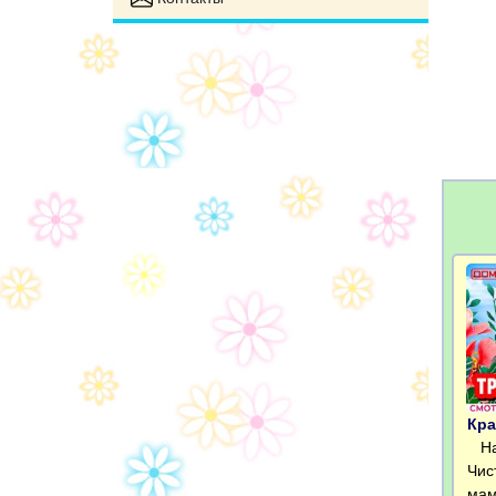
Кра
Над
Чис
мам