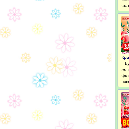
ста
Кра
Бук
жен
фот
нов