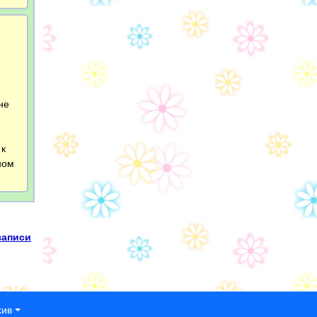
не
,
 к
ном
записи
хив