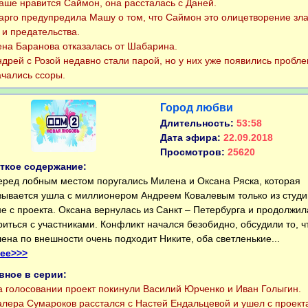
е нравится Саймон, она рассталась с Даней.
го предупредила Машу о том, что Саймон это олицетворение зла
 и предательства.
а Баранова отказалась от Шабарина.
рей с Розой недавно стали парой, но у них уже появились пробл
ачались ссоры.
Город любви
Длительность:
53:58
Дата эфира:
22.09.2018
Просмотров:
25620
ткое содержание:
ед лобным местом поругались Милена и Оксана Ряска, которая
зывается ушла с миллионером Андреем Ковалевым только из студи
не с проекта. Оксана вернулась из Санкт – Петербурга и продолжил
риться с участниками. Конфликт начался безобидно, обсудили то, ч
ена по внешности очень подходит Никите, оба светленькие...
ее>>>
вное в серии:
голосовании проект покинули Василий Юрченко и Иван Голыгин.
ера Сумароков расстался с Настей Ендальцевой и ушел с проект