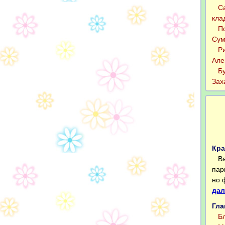
Саш
кла
Пси
Сум
Рит
Але
Буз
Зах
Кра
Вал
пар
но 
дал
Гла
Блю