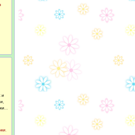
з
 и
и,
и...
ки.