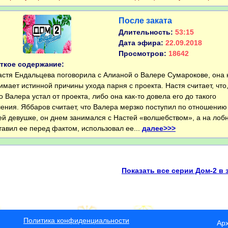
После заката
Длительность:
53:15
Дата эфира:
22.09.2018
Просмотров:
18642
ткое содержание:
тя Ендальцева поговорила с Алианой о Валере Сумарокове, она 
имает истинной причины ухода парня с проекта. Настя считает, что
о Валера устал от проекта, либо она как-то довела его до такого
ения. Яббаров считает, что Валера мерзко поступил по отношению
ей девушке, он днем занимался с Настей «волшебством», а на лоб
тавил ее перед фактом, использовал ее...
далее>>>
Показать все серии Дом-2 в 
Политика конфиденциальности
Ар