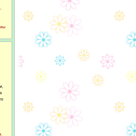
,
емы
и,
а
то
а.