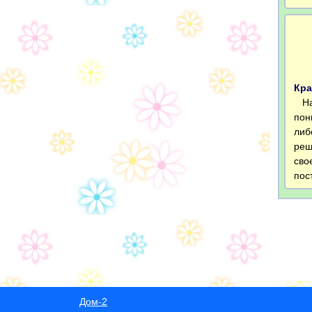
Кра
Нас
пон
либ
реш
сво
пос
Дом-2