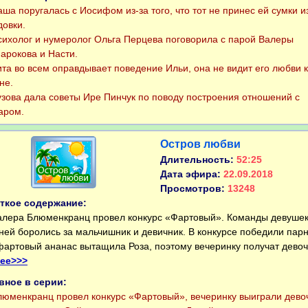
а поругалась с Иосифом из-за того, что тот не принес ей сумки и
довки.
холог и нумеролог Ольга Перцева поговорила с парой Валеры
арокова и Насти.
а во всем оправдывает поведение Ильи, она не видит его любви к
не.
ова дала советы Ире Пинчук по поводу построения отношений с
аром.
Остров любви
Длительность:
52:25
Дата эфира:
22.09.2018
Просмотров:
13248
ткое содержание:
ера Блюменкранц провел конкурс «Фартовый». Команды девушек
ней боролись за мальчишник и девичник. В конкурсе победили парн
фартовый ананас вытащила Роза, поэтому вечеринку получат девочк
ее>>>
вное в серии:
менкранц провел конкурс «Фартовый», вечеринку выиграли девоч