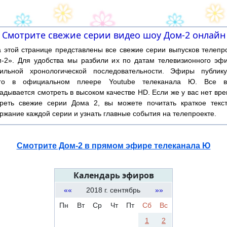
Смотрите свежие серии видео шоу Дом-2 онлайн
той странице представлены все свежие серии выпусков телепр
-2». Для удобства мы разбили их по датам телевизионного эф
ильной хронологической последовательности. Эфиры публику
ого в официальном плеере Youtube телеканала Ю. Все в
адывается смотреть в высоком качестве HD. Если же у вас нет вр
реть свежие серии Дома 2, вы можете почитать краткое текс
ржание каждой серии и узнать главные события на телепроекте.
Смотрите Дом-2 в прямом эфире телеканала Ю
Календарь эфиров
««
2018 г. сентябрь
»»
Пн
Вт
Ср
Чт
Пт
Сб
Вс
1
2