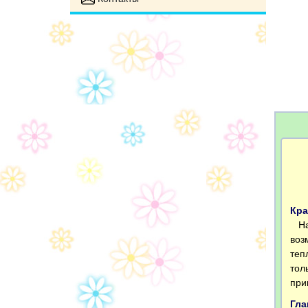
Кра
На 
воз
теп
тол
при
Гла