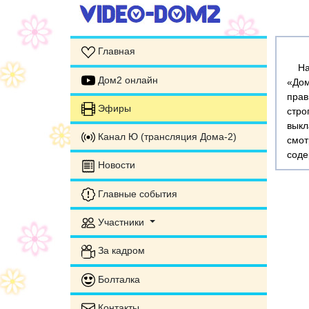
Главная
На э
Дом2 онлайн
«Дом
прав
Эфиры
стр
выкл
Канал Ю (трансляция Дома-2)
смот
соде
Новости
Главные события
Участники
За кадром
Болталка
Контакты