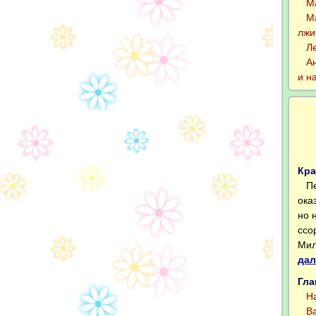
Маш
Мар
лжи
Лен
Анд
и н
Кра
Пер
ока
но 
ссо
Мил
дал
Гла
На 
Вал