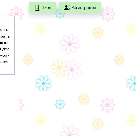
Вход
Регистрация
оекта
ира в
ются
идео
емени
товое