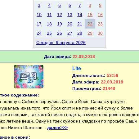
3
4
5
6
7
8
9
10
11
12
13
14
15
16
17
18
19
20
21
22
23
24
25
26
27
28
29
30
Сегодня: 9 августа 2026
Дата эфира:
22.09.2018
Lite
Длительность:
53:56
Дата эфира:
22.09.2018
Просмотров:
21448
ткое содержание:
поляну с Сейшел вернулись Саша и Йося. Саша с утра уже
мущалась из-за того, что Йося спит и не принес ей сумку с более
лыми вещами, так как ей нечего надеть, в сумке с островов находят
ько летние вещи. Одну из трех сумок из кладовки по просьбе Саши
нес Никита Шалюков...
далее>>>
вное в серии: