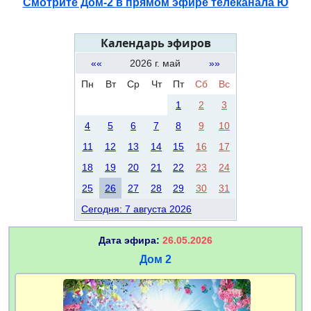
Смотрите Дом-2 в прямом эфире телеканала Ю
Календарь эфиров
««
2026 г. май
»»
Пн
Вт
Ср
Чт
Пт
Сб
Вс
1
2
3
4
5
6
7
8
9
10
11
12
13
14
15
16
17
18
19
20
21
22
23
24
25
26
27
28
29
30
31
Сегодня: 7 августа 2026
Дата эфира:
26.05.2026
Дом 2