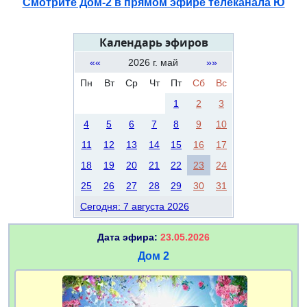
Смотрите Дом-2 в прямом эфире телеканала Ю
Календарь эфиров
««
2026 г. май
»»
Пн
Вт
Ср
Чт
Пт
Сб
Вс
1
2
3
4
5
6
7
8
9
10
11
12
13
14
15
16
17
18
19
20
21
22
23
24
25
26
27
28
29
30
31
Сегодня: 7 августа 2026
Дата эфира:
23.05.2026
Дом 2