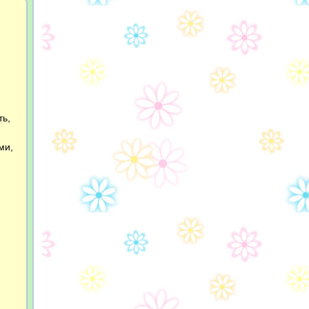
ть,
ми,