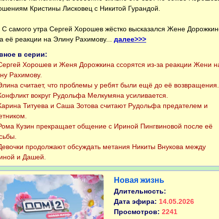
ошениям Кристины Лисковец с Никитой Гурандой.
С самого утра Сергей Хорошев жёстко высказался Жене Дорожкин
за её реакции на Элину Рахимову...
далее>>>
вное в серии:
ергей Хорошев и Женя Дорожкина ссорятся из-за реакции Жени н
ну Рахимову.
лина считает, что проблемы у ребят были ещё до её возвращения.
онфликт вокруг Рудольфа Мелкумяна усиливается.
арина Титуева и Саша Зотова считают Рудольфа предателем и
етником.
ома Кузин прекращает общение с Ириной Пингвиновой после её
сьбы.
евочки продолжают обсуждать метания Никиты Внукова между
иной и Дашей.
Новая жизнь
Длительность:
Дата эфира:
14.05.2026
Просмотров:
2241