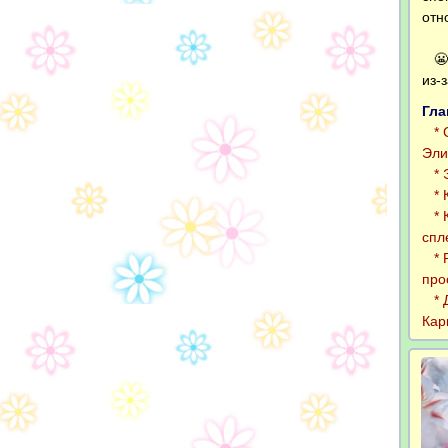
отн
😬 
из-
Гла
* С
Эли
* Э
* К
* К
спл
* Р
про
* Д
Кар