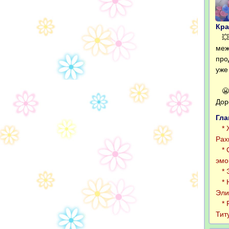
Кра
💥 
меж
про
уже
😬 
Дор
Гла
* Ж
Рах
* С
эмо
* Э
* Н
Эли
* Р
Тит