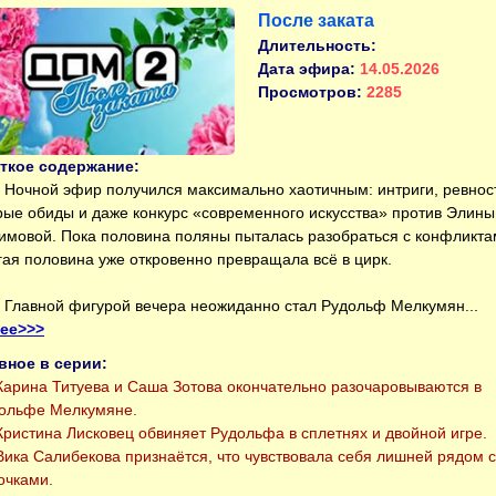
После заката
Длительность:
Дата эфира:
14.05.2026
Просмотров:
2285
ткое содержание:
Ночной эфир получился максимально хаотичным: интриги, ревнос
рые обиды и даже конкурс «современного искусства» против Элины
имовой. Пока половина поляны пыталась разобраться с конфликта
гая половина уже откровенно превращала всё в цирк.
Главной фигурой вечера неожиданно стал Рудольф Мелкумян...
ее>>>
вное в серии:
арина Титуева и Саша Зотова окончательно разочаровываются в
ольфе Мелкумяне.
ристина Лисковец обвиняет Рудольфа в сплетнях и двойной игре.
ика Салибекова признаётся, что чувствовала себя лишней рядом с
очками.