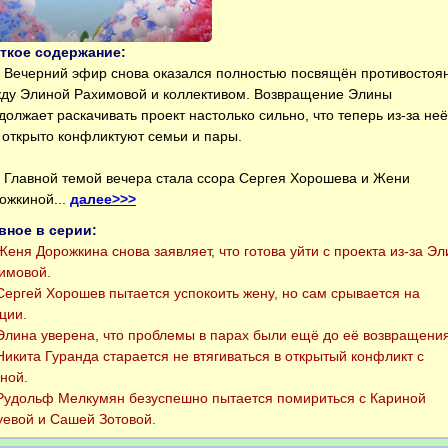
ткое содержание:
Вечерний эфир снова оказался полностью посвящён противостоя
ду Элиной Рахимовой и коллективом. Возвращение Элины
должает раскачивать проект настолько сильно, что теперь из-за неё
 открыто конфликтуют семьи и пары.
Главной темой вечера стала ссора Сергея Хорошева и Жени
ожкиной...
далее>>>
вное в серии:
еня Дорожкина снова заявляет, что готова уйти с проекта из-за Э
имовой.
ергей Хорошев пытается успокоить жену, но сам срывается на
ции.
лина уверена, что проблемы в парах были ещё до её возвращения
икита Гуранда старается не втягиваться в открытый конфликт с
ной.
удольф Мелкумян безуспешно пытается помириться с Кариной
уевой и Сашей Зотовой.