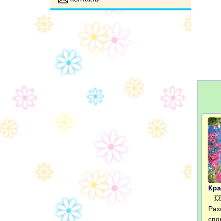
Кра
💥 
Рах
спо