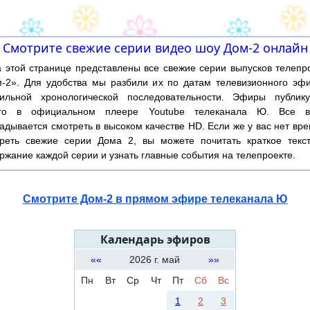
Смотрите свежие серии видео шоу Дом-2 онлайн
той странице представлены все свежие серии выпусков телепр
-2». Для удобства мы разбили их по датам телевизионного эф
ильной хронологической последовательности. Эфиры публику
ого в официальном плеере Youtube телеканала Ю. Все в
адывается смотреть в высоком качестве HD. Если же у вас нет вр
реть свежие серии Дома 2, вы можете почитать краткое текс
ржание каждой серии и узнать главные события на телепроекте.
Смотрите Дом-2 в прямом эфире телеканала Ю
Календарь эфиров
««
2026 г. май
»»
Пн
Вт
Ср
Чт
Пт
Сб
Вс
1
2
3