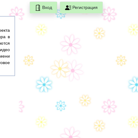
Вход
Регистрация
оекта
ира в
ются
идео
емени
товое