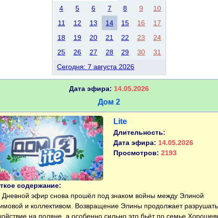
4
5
6
7
8
9
10
11
12
13
14
15
16
17
18
19
20
21
22
23
24
25
26
27
28
29
30
31
Сегодня: 7 августа 2026
Дата эфира:
14.05.2026
Дом 2
Lite
Длительность:
Дата эфира:
14.05.2026
Просмотров:
2193
ткое содержание:
Дневной эфир снова прошёл под знаком войны между Элиной
имовой и коллективом. Возвращение Элины продолжает разрушать
койствие на поляне, а особенно сильно это бьёт по семье Хорошев