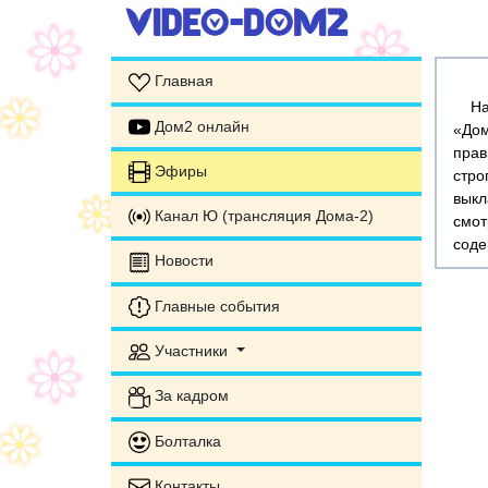
Главная
На э
Дом2 онлайн
«Дом
прав
Эфиры
стр
выкл
Канал Ю (трансляция Дома-2)
смот
соде
Новости
Главные события
Участники
За кадром
Болталка
Контакты