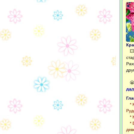
Кра
💥 
ста
Рах
дру
😬 
дал
Гла
* К
Руд
* К
* В
дев