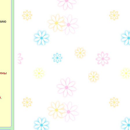
нию
лины
.