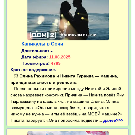
Каникулы в Сочи
Длительность:
Дата эфира:
11.06.2025
Просмотров:
4769
Краткое содержание:
💥
Элина Рахимова и Никита Гуранда — машина,
принципиальность и ревность
После попытки примирения между Никитой и Элиной
снова назревает конфликт. Причина — Никита повёз Яну
Тырлышкину на шашлыки… на машине Элины. Элина
возмущена: «Она меня оскорбляет, говорит, что я
никому не нужна — и ты её везёшь на МОЕЙ машине?»
Никита парирует: «Она попросила подвезти...
далее>>>