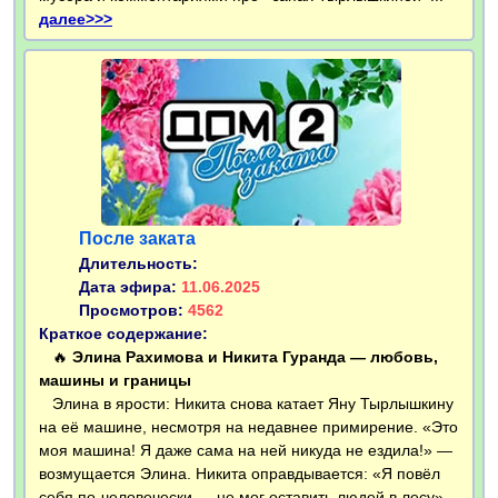
далее>>>
После заката
Длительность:
Дата эфира:
11.06.2025
Просмотров:
4562
Краткое содержание:
🔥
Элина Рахимова и Никита Гуранда — любовь,
машины и границы
Элина в ярости: Никита снова катает Яну Тырлышкину
на её машине, несмотря на недавнее примирение. «Это
моя машина! Я даже сама на ней никуда не ездила!» —
возмущается Элина. Никита оправдывается: «Я повёл
себя по-человечески — не мог оставить людей в лесу»...