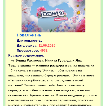
Новая жизнь
Длительность:
Дата эфира:
11.06.2025
Просмотров:
4932
Краткое содержание:
🚗
Элина Рахимова, Никита Гуранда и Яна
Тырлышкина — машина раздора и запах шашлыка
Яна села в машину Элины, чтобы поехать на
шашлыки, что вызвало бурную реакцию. Элина в гневе:
«Ты меня оскорбляешь, а потом сидишь в моей
машине? Оплати химчистку!» Никита попытался
оправдаться: «Яна появилась неожиданно, я не мог
оставить её с братом в лесу». В итоге ведущие устроили
«экспертизу» авто — с белыми перчатками, поисками
мусора и комментариями про «запах Тырлышкиной»...