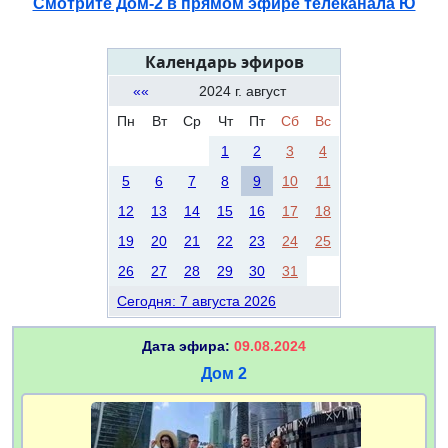
Смотрите Дом-2 в прямом эфире телеканала Ю
Календарь эфиров
««
2024 г. август
Пн
Вт
Ср
Чт
Пт
Сб
Вс
1
2
3
4
5
6
7
8
9
10
11
12
13
14
15
16
17
18
19
20
21
22
23
24
25
26
27
28
29
30
31
Сегодня: 7 августа 2026
Дата эфира:
09.08.2024
Дом 2