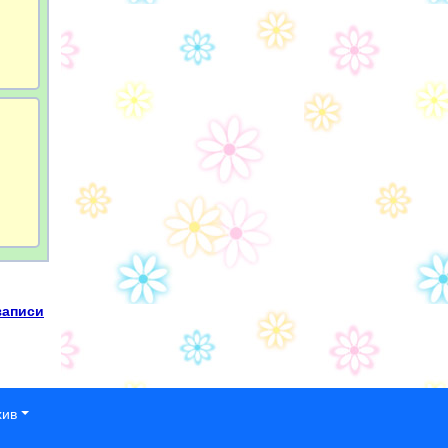
записи
хив