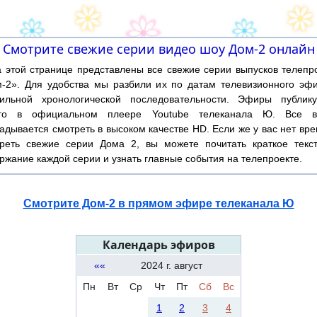
Смотрите свежие серии видео шоу Дом-2 онлайн
той странице представлены все свежие серии выпусков телепр
-2». Для удобства мы разбили их по датам телевизионного эф
ильной хронологической последовательности. Эфиры публику
ого в официальном плеере Youtube телеканала Ю. Все в
адывается смотреть в высоком качестве HD. Если же у вас нет вр
реть свежие серии Дома 2, вы можете почитать краткое текс
ржание каждой серии и узнать главные события на телепроекте.
Смотрите Дом-2 в прямом эфире телеканала Ю
Календарь эфиров
««
2024 г. август
Пн
Вт
Ср
Чт
Пт
Сб
Вс
1
2
3
4