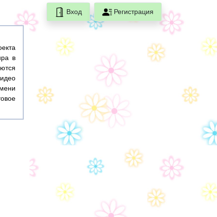
Вход
Регистрация
оекта
ира в
ются
идео
емени
товое