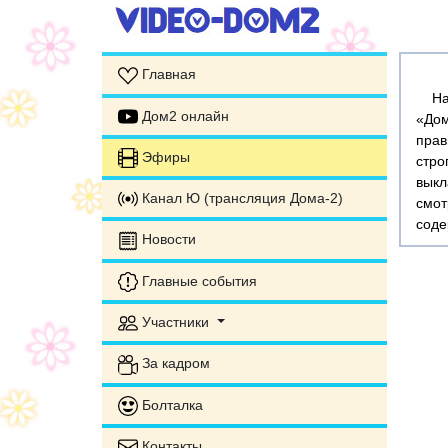
Главная
На э
Дом2 онлайн
«Дом
прав
Эфиры
стр
выкл
Канал Ю (трансляция Дома-2)
смот
соде
Новости
Главные события
Участники
За кадром
Болталка
Контакты