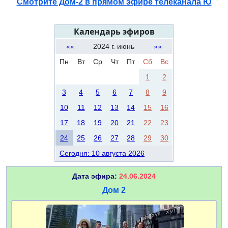
Смотрите Дом-2 в прямом эфире телеканала Ю
Календарь эфиров
««
2024 г. июнь
»»
Пн
Вт
Ср
Чт
Пт
Сб
Вс
1
2
3
4
5
6
7
8
9
10
11
12
13
14
15
16
17
18
19
20
21
22
23
24
25
26
27
28
29
30
Сегодня: 10 августа 2026
Дата эфира:
24.06.2024
Дом 2