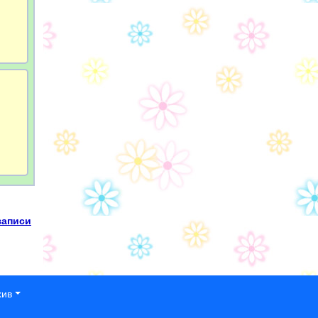
записи
хив