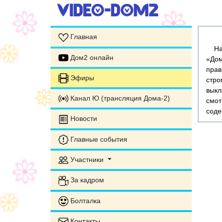
Главная
На э
Дом2 онлайн
«Дом
прав
Эфиры
стр
выкл
Канал Ю (трансляция Дома-2)
смот
соде
Новости
Главные события
Участники
За кадром
Болталка
Контакты