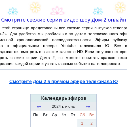
Смотрите свежие серии видео шоу Дом-2 онлайн
той странице представлены все свежие серии выпусков телепр
-2». Для удобства мы разбили их по датам телевизионного эф
ильной хронологической последовательности. Эфиры публику
ого в официальном плеере Youtube телеканала Ю. Все в
адывается смотреть в высоком качестве HD. Если же у вас нет вр
реть свежие серии Дома 2, вы можете почитать краткое текс
ржание каждой серии и узнать главные события на телепроекте.
Смотрите Дом-2 в прямом эфире телеканала Ю
Календарь эфиров
««
2024 г. июнь
»»
Пн
Вт
Ср
Чт
Пт
Сб
Вс
1
2