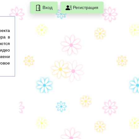
Вход
Регистрация
оекта
ира в
ются
идео
емени
товое