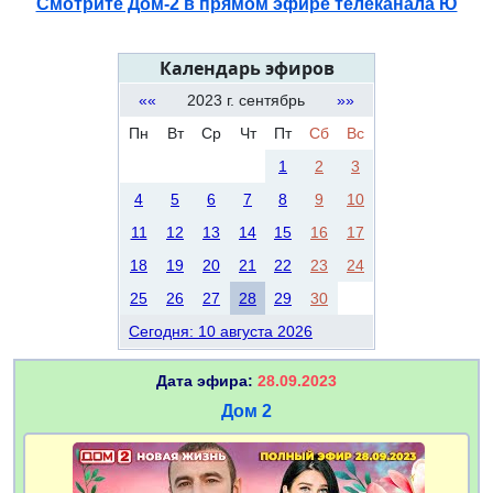
Смотрите Дом-2 в прямом эфире телеканала Ю
Календарь эфиров
««
2023 г. сентябрь
»»
Пн
Вт
Ср
Чт
Пт
Сб
Вс
1
2
3
4
5
6
7
8
9
10
11
12
13
14
15
16
17
18
19
20
21
22
23
24
25
26
27
28
29
30
Сегодня: 10 августа 2026
Дата эфира:
28.09.2023
Дом 2