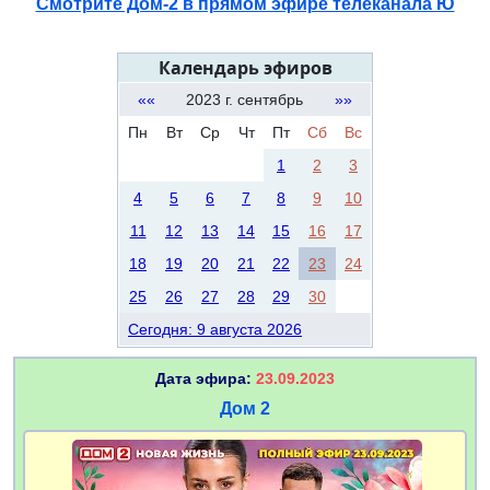
Смотрите Дом-2 в прямом эфире телеканала Ю
Календарь эфиров
««
2023 г. сентябрь
»»
Пн
Вт
Ср
Чт
Пт
Сб
Вс
1
2
3
4
5
6
7
8
9
10
11
12
13
14
15
16
17
18
19
20
21
22
23
24
25
26
27
28
29
30
Сегодня: 9 августа 2026
Дата эфира:
23.09.2023
Дом 2