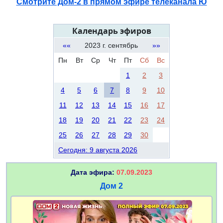
Смотрите Дом-2 в прямом эфире телеканала Ю
Календарь эфиров
««
2023 г. сентябрь
»»
Пн
Вт
Ср
Чт
Пт
Сб
Вс
1
2
3
4
5
6
7
8
9
10
11
12
13
14
15
16
17
18
19
20
21
22
23
24
25
26
27
28
29
30
Сегодня: 9 августа 2026
Дата эфира:
07.09.2023
Дом 2