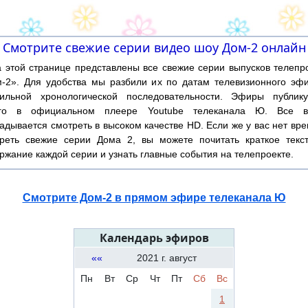
Смотрите свежие серии видео шоу Дом-2 онлайн
той странице представлены все свежие серии выпусков телепр
-2». Для удобства мы разбили их по датам телевизионного эф
ильной хронологической последовательности. Эфиры публику
ого в официальном плеере Youtube телеканала Ю. Все в
адывается смотреть в высоком качестве HD. Если же у вас нет вр
реть свежие серии Дома 2, вы можете почитать краткое текс
ржание каждой серии и узнать главные события на телепроекте.
Смотрите Дом-2 в прямом эфире телеканала Ю
Календарь эфиров
««
2021 г. август
Пн
Вт
Ср
Чт
Пт
Сб
Вс
1