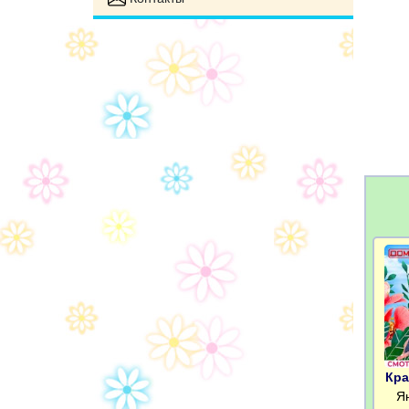
Кра
Яна