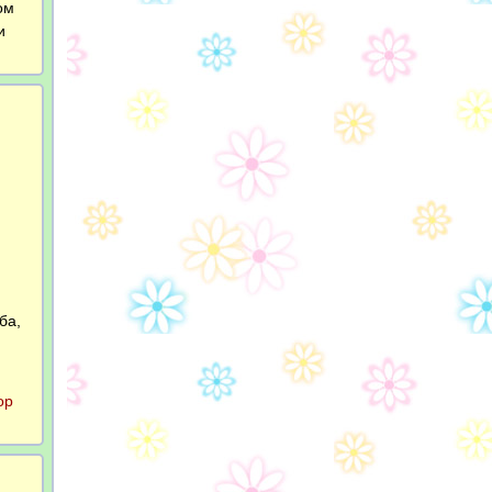
ом
и
ба,
ор