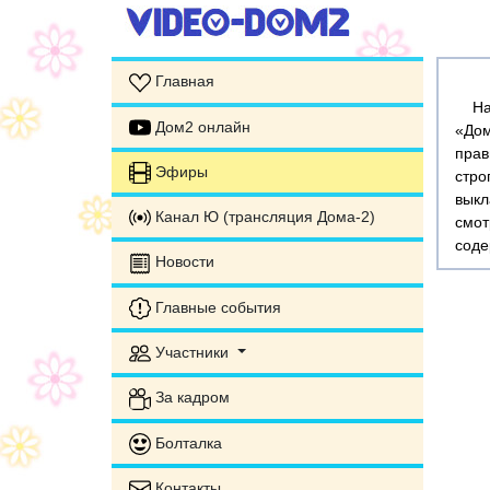
Главная
На э
Дом2 онлайн
«Дом
прав
Эфиры
стр
выкл
Канал Ю (трансляция Дома-2)
смот
соде
Новости
Главные события
Участники
За кадром
Болталка
Контакты