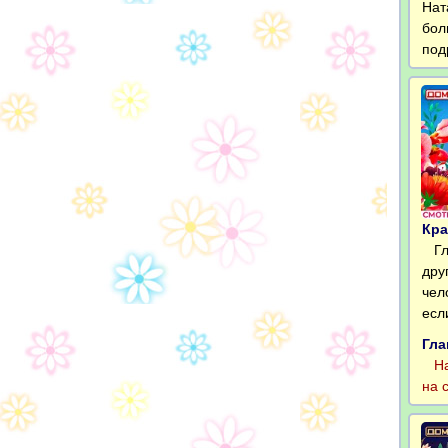
Нат
бол
под
Кра
Гле
дру
чел
есл
Гла
Нат
на с