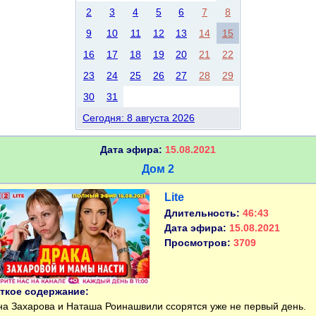
2
3
4
5
6
7
8
9
10
11
12
13
14
15
16
17
18
19
20
21
22
23
24
25
26
27
28
29
30
31
Сегодня: 8 августа 2026
Дата эфира:
15.08.2021
Дом 2
Lite
Длительность:
46:43
Дата эфира:
15.08.2021
Просмотров:
3709
ткое содержание:
 Захарова и Наташа Роинашвили ссорятся уже не первый день.