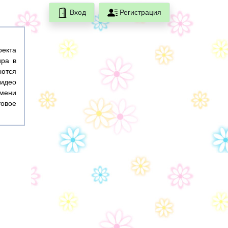
Вход
Регистрация
оекта
ира в
ются
идео
емени
товое