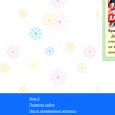
Кра
Дав
оте
не 
кон
Дом-2
Правила сайта
Часто задаваемые вопросы