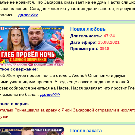
алье не нравится, что Захарова оказывает на ее дочь Настю слишк
ьшое влияние. Сегодня конфликт участниц достиг апогея, и девушк
рались...
далее>>>
Новая любовь
Длительность:
47:24
Дата эфира:
15.08.2021
Просмотров:
3918
ткое содержание:
б Жемчугов провел ночь в отеле с Аленой Опенченко и двумя
гими участницами проекта. А ведь еще совсем недавно молодой
овек собирался жениться на Насте. Настя заявляет, что простит Гле
и измены не было...
далее>>>
вное в серии:
алью Роинашвили за драку с Яной Захаровой отправили в изолят
утки.
После заката