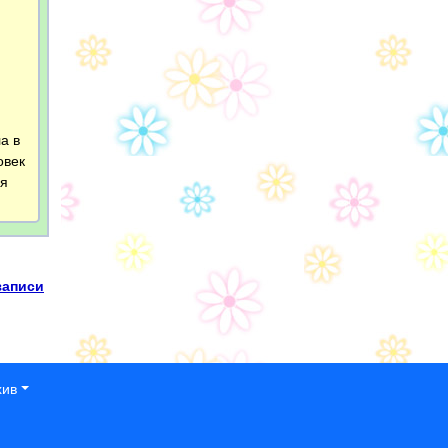
а в
овек
ся
записи
хив