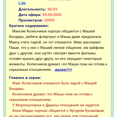
Lite
Длительность:
56:03
Дата эфира:
04.09.2020
Просмотров:
10020
Краткое содержание:
Максим Колесников хорошо общается с Машей
Бондарь, ребята флиртуют и Маша даже предлагала
Максу стать парой, но тот отказался. Макс рассказал
Паше, что у них с Машей легкое общение, им кайфово
друг с другом, они шутят, смотрят вместе фильмы,
готовят кушать друг другу, но его смущают некоторые
моменты. Колесников думает, что Маша пока не готова к
серьезным отношениям...
далее>>>
Главное в серии:
Макс Колесников отказался быть парой с Машей
Бондарь.
Колесников думает, что Маша пока не готова к
серьезным отношениям.
У Моргенштерна и Дарины отношения не ладятся.
Анна Мадан хорошо общается с Артуром Кулаковым,
но не рассматривает его, как парня для отношений.