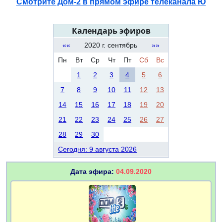
Смотрите Дом-2 в прямом эфире телеканала Ю
Календарь эфиров
««
2020 г. сентябрь
»»
Пн
Вт
Ср
Чт
Пт
Сб
Вс
1
2
3
4
5
6
7
8
9
10
11
12
13
14
15
16
17
18
19
20
21
22
23
24
25
26
27
28
29
30
Сегодня: 9 августа 2026
Дата эфира:
04.09.2020