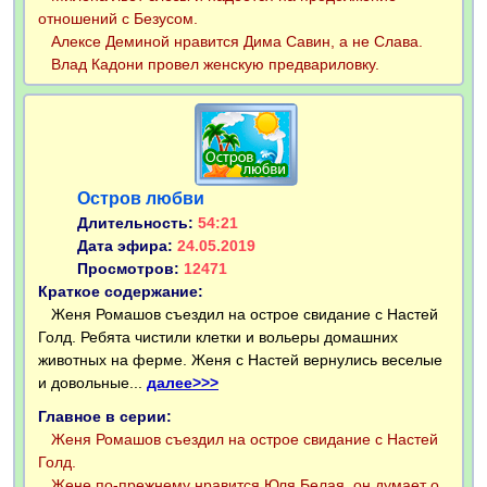
отношений с Безусом.
Алексе Деминой нравится Дима Савин, а не Слава.
Влад Кадони провел женскую предвариловку.
Остров любви
Длительность:
54:21
Дата эфира:
24.05.2019
Просмотров:
12471
Краткое содержание:
Женя Ромашов съездил на острое свидание с Настей
Голд. Ребята чистили клетки и вольеры домашних
животных на ферме. Женя с Настей вернулись веселые
и довольные...
далее>>>
Главное в серии:
Женя Ромашов съездил на острое свидание с Настей
Голд.
Жене по-прежнему нравится Юля Белая, он думает о