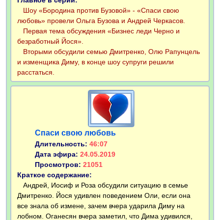
Главное в серии:
Шоу «Бородина против Бузовой» - «Спаси свою
любовь» провели Ольга Бузова и Андрей Черкасов.
Первая тема обсуждения «Бизнес леди Черно и
безработный Йося».
Вторыми обсудили семью Дмитренко, Олю Рапунцель
и изменщика Диму, в конце шоу супруги решили
расстаться.
Спаси свою любовь
Длительность:
46:07
Дата эфира:
24.05.2019
Просмотров:
21051
Краткое содержание:
Андрей, Иосиф и Роза обсудили ситуацию в семье
Дмитренко. Йося удивлен поведением Оли, если она
все знала об измене, зачем вчера ударила Диму на
лобном. Оганесян вчера заметил, что Дима удивился,