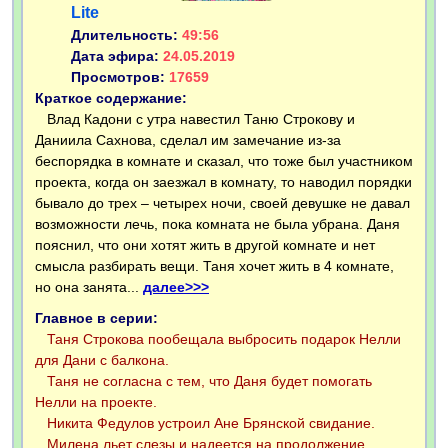
Lite
Длительность:
49:56
Дата эфира:
24.05.2019
Просмотров:
17659
Краткое содержание:
Влад Кадони с утра навестил Таню Строкову и
Даниила Сахнова, сделал им замечание из-за
беспорядка в комнате и сказал, что тоже был участником
проекта, когда он заезжал в комнату, то наводил порядки
бывало до трех – четырех ночи, своей девушке не давал
возможности лечь, пока комната не была убрана. Даня
пояснил, что они хотят жить в другой комнате и нет
смысла разбирать вещи. Таня хочет жить в 4 комнате,
но она занята...
далее>>>
Главное в серии:
Таня Строкова пообещала выбросить подарок Нелли
для Дани с балкона.
Таня не согласна с тем, что Даня будет помогать
Нелли на проекте.
Никита Федулов устроил Ане Брянской свидание.
Милена льет слезы и надеется на продолжение