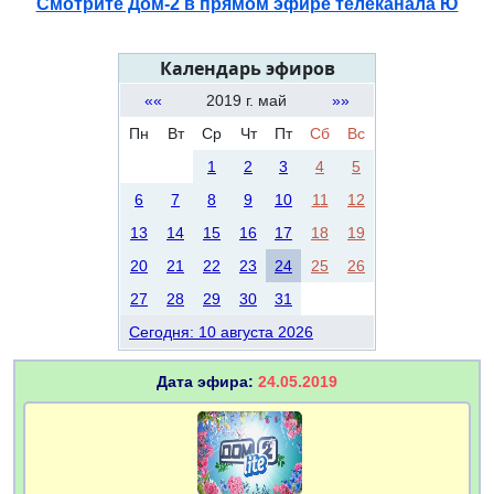
Смотрите Дом-2 в прямом эфире телеканала Ю
Календарь эфиров
««
2019 г. май
»»
Пн
Вт
Ср
Чт
Пт
Сб
Вс
1
2
3
4
5
6
7
8
9
10
11
12
13
14
15
16
17
18
19
20
21
22
23
24
25
26
27
28
29
30
31
Сегодня: 10 августа 2026
Дата эфира:
24.05.2019