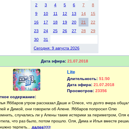
2
3
4
5
6
7
8
9
10
11
12
13
14
15
16
17
18
19
20
21
22
23
24
25
26
27
28
29
30
31
Сегодня: 9 августа 2026
Дата эфира:
21.07.2018
Lite
Длительность:
51:50
Дата эфира:
21.07.2018
Просмотров:
23356
ткое содержание:
я Яббаров утром рассказал Даше и Олесе, что долго вчера обща
лей и Димой, они говорили об Алене. Яббаров попросил Олю
омнить, случались ли у Алены такие истерики за периметром, Оля 
етила, что раз было, потом прошло. Оля, Дима и Илья вместе реши
 нужно терпеть...
далее>>>