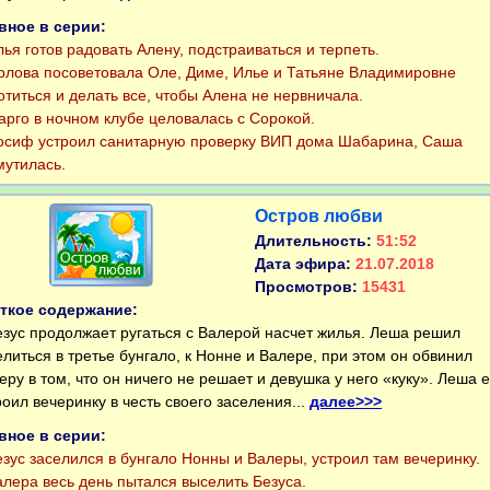
вное в серии:
я готов радовать Алену, подстраиваться и терпеть.
ова посоветовала Оле, Диме, Илье и Татьяне Владимировне
отиться и делать все, чтобы Алена не нервничала.
го в ночном клубе целовалась с Сорокой.
иф устроил санитарную проверку ВИП дома Шабарина, Саша
мутилась.
Остров любви
Длительность:
51:52
Дата эфира:
21.07.2018
Просмотров:
15431
ткое содержание:
ус продолжает ругаться с Валерой насчет жилья. Леша решил
елиться в третье бунгало, к Нонне и Валере, при этом он обвинил
еру в том, что он ничего не решает и девушка у него «куку». Леша 
роил вечеринку в честь своего заселения...
далее>>>
вное в серии:
ус заселился в бунгало Нонны и Валеры, устроил там вечеринку.
ера весь день пытался выселить Безуса.