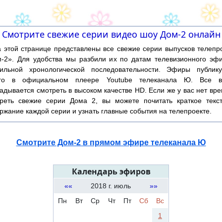
Смотрите свежие серии видео шоу Дом-2 онлайн
той странице представлены все свежие серии выпусков телепр
-2». Для удобства мы разбили их по датам телевизионного эф
ильной хронологической последовательности. Эфиры публику
ого в официальном плеере Youtube телеканала Ю. Все в
адывается смотреть в высоком качестве HD. Если же у вас нет вр
реть свежие серии Дома 2, вы можете почитать краткое текс
ржание каждой серии и узнать главные события на телепроекте.
Смотрите Дом-2 в прямом эфире телеканала Ю
Календарь эфиров
««
2018 г. июль
»»
Пн
Вт
Ср
Чт
Пт
Сб
Вс
1