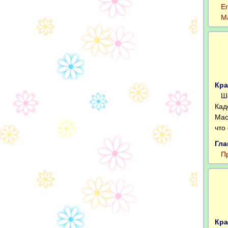
Его
Май
Кра
Шоу
Кад
Мас
что
Гла
Про
Кра