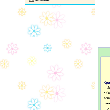
Кра
Иль
с О
всп
отв
что