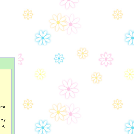
лся
ему
ли,