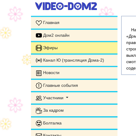
Главная
На э
Дом2 онлайн
«Дом
прав
Эфиры
стр
выкл
Канал Ю (трансляция Дома-2)
смот
соде
Новости
Главные события
Участники
За кадром
Болталка
Контакты