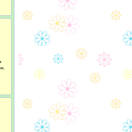
м
ом,