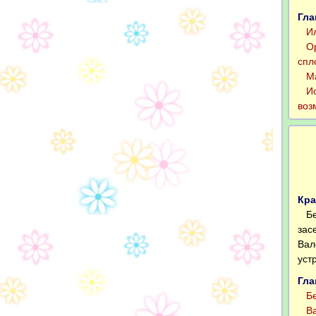
Гла
Иль
Орл
спл
Мар
Иос
воз
Кра
Без
зас
Вал
уст
Гла
Без
Вал