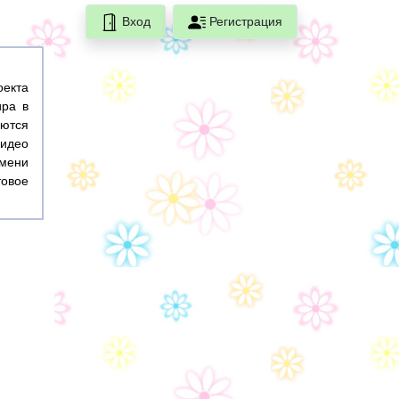
Вход
Регистрация
оекта
ира в
ются
идео
емени
товое