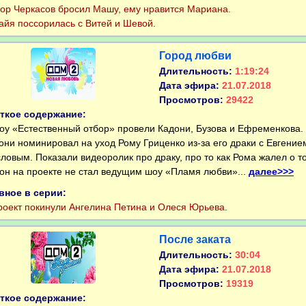
р Черкасов бросил Машу, ему нравится Мариана.
я поссорилась с Витей и Шевой.
Город любви
Длительность:
1:19:24
Дата эфира:
21.07.2018
Просмотров:
29422
ткое содержание:
 «Естественный отбор» провели Кадони, Бузова и Ефременкова.
они номинировал на уход Рому Гриценко из-за его драки с Евгение
ловым. Показали видеоролик про драку, про то как Рома жалел о т
 он на проекте не стал ведущим шоу «Пламя любви»...
далее>>>
вное в серии:
ект покинули Ангелина Петина и Олеся Юрьева.
После заката
Длительность:
30:04
Дата эфира:
21.07.2018
Просмотров:
19319
ткое содержание: