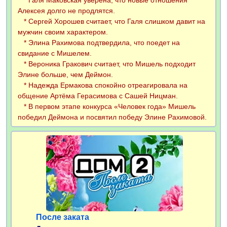
* Галя Маковская уверена, что новые отношения
Алексея долго не продлятся.
* Сергей Хорошев считает, что Галя слишком давит на
мужчин своим характером.
* Элина Рахимова подтвердила, что поедет на
свидание с Мишелем.
* Вероника Гракович считает, что Мишель подходит
Элине больше, чем Деймон.
* Надежда Ермакова спокойно отреагировала на
общение Артёма Герасимова с Сашей Ницман.
* В первом этапе конкурса «Человек года» Мишель
победил Деймона и посвятил победу Элине Рахимовой.
После заката