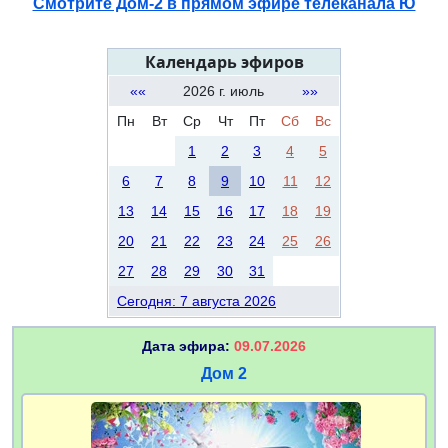
Смотрите Дом-2 в прямом эфире телеканала Ю
Календарь эфиров
««
2026 г. июль
»»
Пн
Вт
Ср
Чт
Пт
Сб
Вс
1
2
3
4
5
6
7
8
9
10
11
12
13
14
15
16
17
18
19
20
21
22
23
24
25
26
27
28
29
30
31
Сегодня: 7 августа 2026
Дата эфира:
09.07.2026
Дом 2