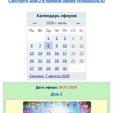
Смотрите Дом-2 в прямом эфире телеканала Ю
Календарь эфиров
««
2026 г. июль
»»
Пн
Вт
Ср
Чт
Пт
Сб
Вс
1
2
3
4
5
6
7
8
9
10
11
12
13
14
15
16
17
18
19
20
21
22
23
24
25
26
27
28
29
30
31
Сегодня: 7 августа 2026
Дата эфира:
08.07.2026
Дом 2