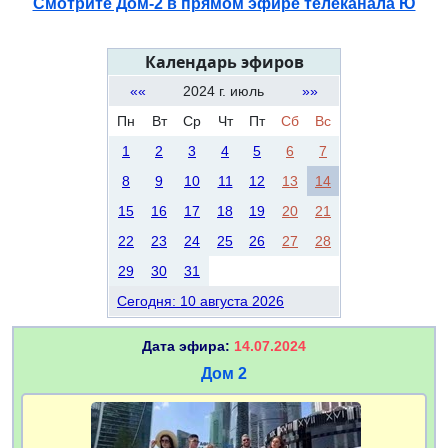
Смотрите Дом-2 в прямом эфире телеканала Ю
Календарь эфиров
««
2024 г. июль
»»
Пн
Вт
Ср
Чт
Пт
Сб
Вс
1
2
3
4
5
6
7
8
9
10
11
12
13
14
15
16
17
18
19
20
21
22
23
24
25
26
27
28
29
30
31
Сегодня: 10 августа 2026
Дата эфира:
14.07.2024
Дом 2