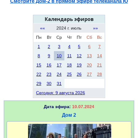
Смотрите Дом-2 в прямом эфире телеканала Ю
Календарь эфиров
««
2024 г. июль
»»
Пн
Вт
Ср
Чт
Пт
Сб
Вс
1
2
3
4
5
6
7
8
9
10
11
12
13
14
15
16
17
18
19
20
21
22
23
24
25
26
27
28
29
30
31
Сегодня: 9 августа 2026
Дата эфира:
10.07.2024
Дом 2