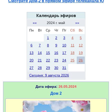
Смотрите Дом-2 в прямом эфире телеканала Ю
Календарь эфиров
««
2024 г. май
»»
Пн
Вт
Ср
Чт
Пт
Сб
Вс
1
2
3
4
5
6
7
8
9
10
11
12
13
14
15
16
17
18
19
20
21
22
23
24
25
26
27
28
29
30
31
Сегодня: 9 августа 2026
Дата эфира:
26.05.2024
Дом 2