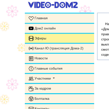
Главная
На э
Дом2 онлайн
«Дом
прав
Эфиры
стр
выкл
Канал Ю (трансляция Дома-2)
смот
соде
Новости
Главные события
Участники
За кадром
Болталка
Контакты