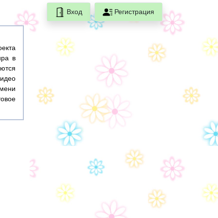
Вход
Регистрация
оекта
ира в
ются
идео
емени
товое