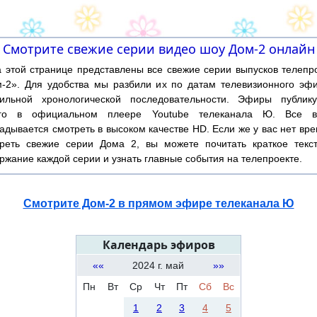
Смотрите свежие серии видео шоу Дом-2 онлайн
той странице представлены все свежие серии выпусков телепр
-2». Для удобства мы разбили их по датам телевизионного эф
ильной хронологической последовательности. Эфиры публику
ого в официальном плеере Youtube телеканала Ю. Все в
адывается смотреть в высоком качестве HD. Если же у вас нет вр
реть свежие серии Дома 2, вы можете почитать краткое текс
ржание каждой серии и узнать главные события на телепроекте.
Смотрите Дом-2 в прямом эфире телеканала Ю
Календарь эфиров
««
2024 г. май
»»
Пн
Вт
Ср
Чт
Пт
Сб
Вс
1
2
3
4
5