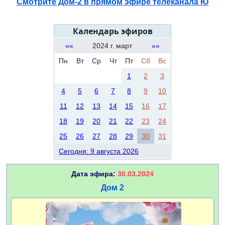
Смотрите Дом-2 в прямом эфире телеканала Ю
Календарь эфиров
««
2024 г. март
»»
Пн
Вт
Ср
Чт
Пт
Сб
Вс
1
2
3
4
5
6
7
8
9
10
11
12
13
14
15
16
17
18
19
20
21
22
23
24
25
26
27
28
29
30
31
Сегодня: 9 августа 2026
Дата эфира:
30.03.2024
Дом 2