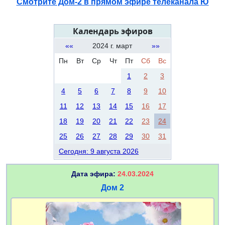
Смотрите Дом-2 в прямом эфире телеканала Ю
Календарь эфиров
««
2024 г. март
»»
Пн
Вт
Ср
Чт
Пт
Сб
Вс
1
2
3
4
5
6
7
8
9
10
11
12
13
14
15
16
17
18
19
20
21
22
23
24
25
26
27
28
29
30
31
Сегодня: 9 августа 2026
Дата эфира:
24.03.2024
Дом 2